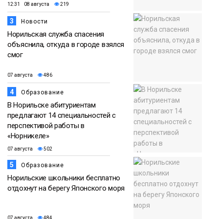
12:31 08 августа
219
3
Новости
Норильская служба спасения
объяснила, откуда в городе взялся
смог
07 августа
486
4
Образование
В Норильске абитуриентам
предлагают 14 специальностей с
перспективой работы в
«Норникеле»
07 августа
502
5
Образование
Норильские школьники бесплатно
отдохнут на берегу Японского моря
07 августа
484