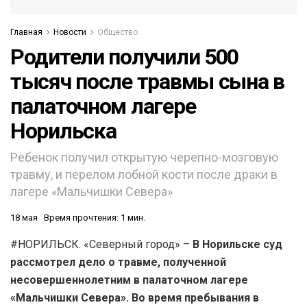
Главная
Новости
Общество
Родители получили 500
тысяч после травмы сына в
палаточном лагере
Норильска
Ребенок получил открытую черепно-мозговую
травму, и перелом лобной кости после драки в
лагере «Мальчишки Севера»
18 мая
Время прочтения: 1 мин.
#НОРИЛЬСК. «Северный город» –
В Норильске суд
рассмотрел дело о травме, полученной
несовершеннолетним в палаточном лагере
«Мальчишки Севера». Во время пребывания в