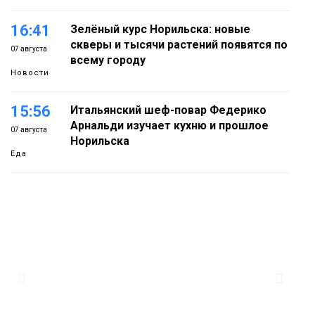
16:41
Зелёный курс Норильска: новые
скверы и тысячи растений появятся по
07 августа
всему городу
Новости
15:56
Итальянский шеф-повар Федерико
Арнальди изучает кухню и прошлое
07 августа
Норильска
Еда
15:11
Игрок ФК «Норильск» Артём Антошкин
помог сборной России взять золото в
07 августа
футзальном турнире
Спорт
14:30
Ленинский проспект частично закроют
в связи с Днём рождения «Башни»
07 августа