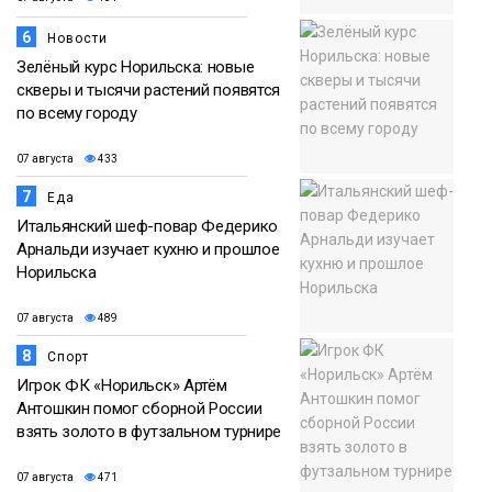
6
Новости
Зелёный курс Норильска: новые
скверы и тысячи растений появятся
по всему городу
07 августа
433
7
Еда
Итальянский шеф-повар Федерико
Арнальди изучает кухню и прошлое
Норильска
07 августа
489
8
Спорт
Игрок ФК «Норильск» Артём
Антошкин помог сборной России
взять золото в футзальном турнире
07 августа
471