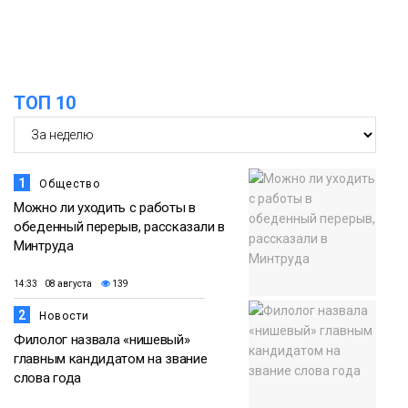
Новости
13:59
«Домик Хоббитов» и «Самолёт в
облаках» появятся в Кайеркане
07 августа
ТОП 10
Новости
1
Общество
Можно ли уходить с работы в
обеденный перерыв, рассказали в
Минтруда
14:33 08 августа
139
2
Новости
Филолог назвала «нишевый»
главным кандидатом на звание
слова года