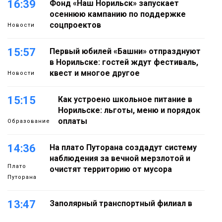
16:39
Фонд «Наш Норильск» запускает
осеннюю кампанию по поддержке
соцпроектов
Новости
15:57
Первый юбилей «Башни» отпразднуют
в Норильске: гостей ждут фестиваль,
квест и многое другое
Новости
15:15
Как устроено школьное питание в
Норильске: льготы, меню и порядок
оплаты
Образование
14:36
На плато Путорана создадут систему
наблюдения за вечной мерзлотой и
Плато
очистят территорию от мусора
Путорана
13:47
Заполярный транспортный филиал в
Дудинке заасфальтировал 47 тысяч