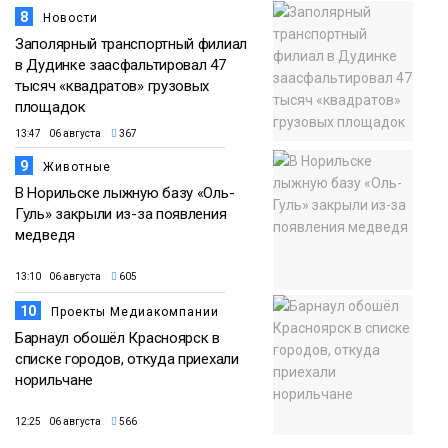
8
Новости
Заполярный транспортный филиал
в Дудинке заасфальтировал 47
тысяч «квадратов» грузовых
площадок
13:47 06 августа
367
9
Животные
В Норильске лыжную базу «Оль-
Гуль» закрыли из-за появления
медведя
13:10 06 августа
605
10
Проекты Медиакомпании
Барнаул обошёл Красноярск в
списке городов, откуда приехали
норильчане
12:25 06 августа
566