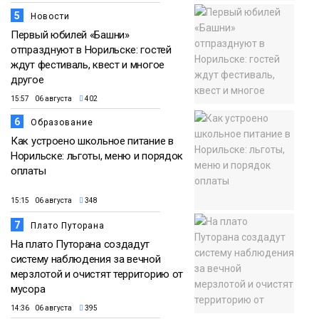
5
Новости
Первый юбилей «Башни»
отпразднуют в Норильске: гостей
ждут фестиваль, квест и многое
другое
15:57 06 августа
402
6
Образование
Как устроено школьное питание в
Норильске: льготы, меню и порядок
оплаты
15:15 06 августа
348
7
Плато Путорана
На плато Путорана создадут
систему наблюдения за вечной
мерзлотой и очистят территорию от
мусора
14:36 06 августа
395