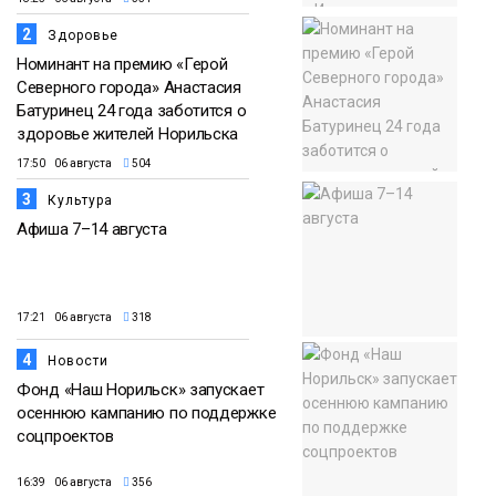
2
Здоровье
Номинант на премию «Герой
Северного города» Анастасия
Батуринец 24 года заботится о
здоровье жителей Норильска
17:50 06 августа
504
3
Культура
Афиша 7–14 августа
17:21 06 августа
318
4
Новости
Фонд «Наш Норильск» запускает
осеннюю кампанию по поддержке
соцпроектов
16:39 06 августа
356