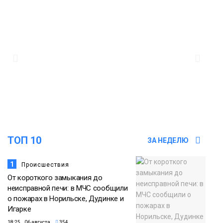
«квадратов» грузовых площадок
Новости
13:10
В Норильске лыжную базу «Оль-Гуль»
закрыли из-за появления медведя
Животные
12:25
Барнаул обошёл Красноярск в
списке городов, откуда приехали
Проекты
норильчане
Медиакомпании
ТОП 10
ЗА НЕДЕЛЮ
1
Происшествия
От короткого замыкания до
неисправной печи: в МЧС сообщили
о пожарах в Норильске, Дудинке и
Игарке
18:25 06 августа
354