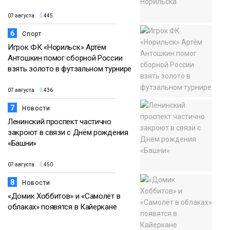
07 августа
445
6
Спорт
Игрок ФК «Норильск» Артём
Антошкин помог сборной России
взять золото в футзальном турнире
07 августа
436
7
Новости
Ленинский проспект частично
закроют в связи с Днём рождения
«Башни»
07 августа
450
8
Новости
«Домик Хоббитов» и «Самолёт в
облаках» появятся в Кайеркане