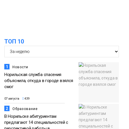
18:00
Пожарный кроссфит стал одним из
самых зрелищных событий
21 июля
праздничных выходных в Норильске
Фото
ТОП 10
18:30
Заполярное лето в разгаре: Норильск
прогрелся до 29 градусов
20 июля
Фото
1
Новости
Норильская служба спасения
объяснила, откуда в городе взялся
смог
07 августа
439
2
Образование
В Норильске абитуриентам
предлагают 14 специальностей с
перспективой работы в