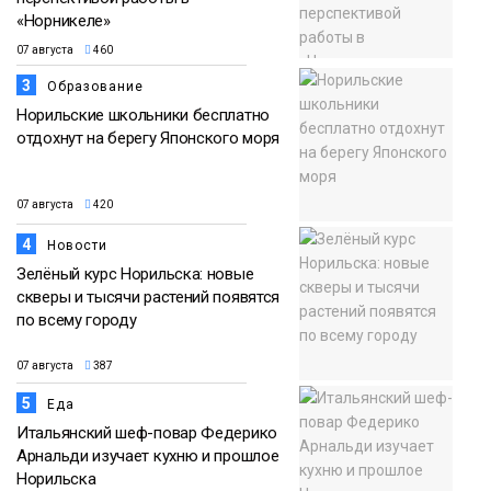
«Норникеле»
07 августа
460
3
Образование
Норильские школьники бесплатно
отдохнут на берегу Японского моря
07 августа
420
4
Новости
Зелёный курс Норильска: новые
скверы и тысячи растений появятся
по всему городу
07 августа
387
5
Еда
Итальянский шеф-повар Федерико
Арнальди изучает кухню и прошлое
Норильска