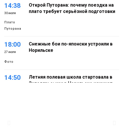
14:38
Открой Путорана: почему поездка на
плато требует серьёзной подготовки
30 июля
Плато
Путорана
18:00
Снежные бои по-японски устроили в
Норильске
27 июля
Фото
14:50
Летняя полевая школа стартовала в
Заполярье: как в Норильске изучают
27 июля
вечную мерзлоту
Наука
18:05
Автопарк АТО «ЦАТК» ЗФ «Норникеля»
пополнился новой техникой для
23 июля
работы в условиях Заполярья
Фото