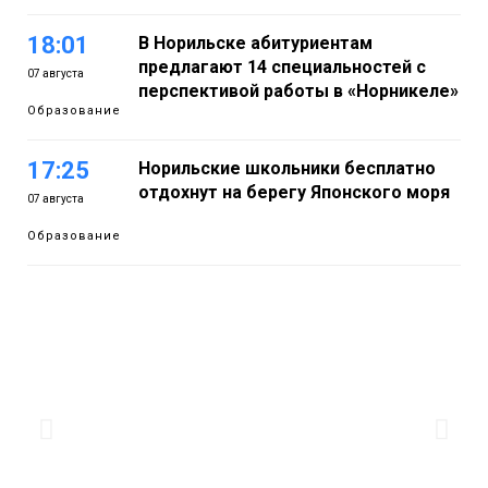
18:01
В Норильске абитуриентам
предлагают 14 специальностей с
07 августа
перспективой работы в «Норникеле»
Образование
17:25
Норильские школьники бесплатно
отдохнут на берегу Японского моря
07 августа
Образование
16:41
Зелёный курс Норильска: новые
скверы и тысячи растений появятся по
07 августа
всему городу
Новости
15:56
Итальянский шеф-повар Федерико
Арнальди изучает кухню и прошлое
07 августа
Норильска
Еда