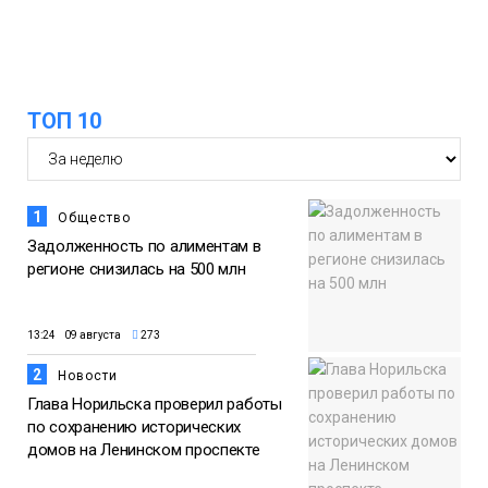
15:11
Игрок ФК «Норильск» Артём Антошкин
помог сборной России взять золото в
07 августа
футзальном турнире
ТОП 10
Спорт
1
Общество
Задолженность по алиментам в
регионе снизилась на 500 млн
13:24 09 августа
273
2
Новости
Глава Норильска проверил работы
по сохранению исторических
домов на Ленинском проспекте