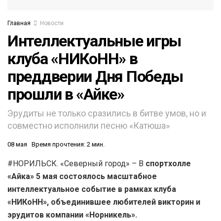
Главная
Новости
Интеллектуальные игры
клуба «НИКоНН» в
преддверии Дня Победы
прошли в «Айке»
Эрудиты не только сразились в битве умов, но и
совместно исполнили песню «Катюша»
08 мая
Время прочтения: 2 мин.
#НОРИЛЬСК. «Северный город» – В
спортхолле
«Айка» 5 мая состоялось масштабное
интеллектуальное событие в рамках клуба
«НИКоНН», объединившее любителей викторин и
эрудитов компании «Норникель».