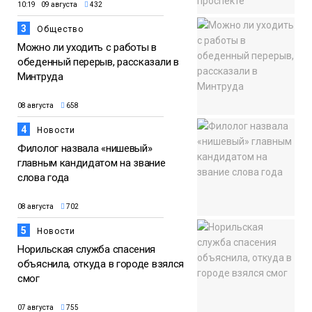
10:19 09 августа
432
3
Общество
Можно ли уходить с работы в
обеденный перерыв, рассказали в
Минтруда
08 августа
658
4
Новости
Филолог назвала «нишевый»
главным кандидатом на звание
слова года
08 августа
702
5
Новости
Норильская служба спасения
объяснила, откуда в городе взялся
смог
07 августа
755