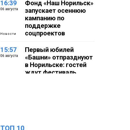
16:39
Фонд «Наш Норильск»
06 августа
запускает осеннюю
кампанию по
поддержке
соцпроектов
Новости
15:57
Первый юбилей
06 августа
«Башни» отпразднуют
в Норильске: гостей
ждут фестиваль,
квест и многое другое
Новости
15:15
Как устроено
06 августа
школьное питание в
Норильске: льготы,
меню и порядок
оплаты
ТОП 10
Образование