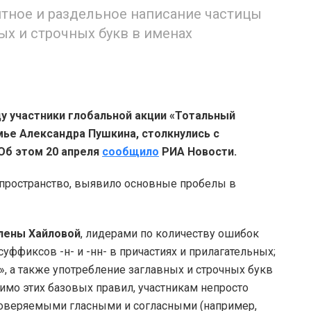
тное и раздельное написание частицы
ных и строчных букв в именах
ду участники глобальной акции «Тотальный
мье Александра Пушкина, столкнулись с
Об этом 20 апреля
сообщило
РИА Новости.
-пространство, выявило основные пробелы в
лены Хайловой
, лидерами по количеству ошибок
уффиксов -н- и -нн- в причастиях и прилагательных;
», а также употребление заглавных и строчных букв
имо этих базовых правил, участникам непросто
роверяемыми гласными и согласными (например,