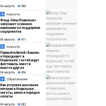
появления медведя
Животные
06 августа
385
4
Новости
12:25
Барнаул обошёл
Фонд «Наш Норильск»
запускает осеннюю
06 августа
Красноярск в
кампанию по поддержке
списке городов,
соцпроектов
откуда приехали
Проекты
06 августа
411
норильчане
Медиакомпании
5
Новости
Первый юбилей «Башни»
отпразднуют в
Норильске: гостей ждут
фестиваль, квест и
многое другое
06 августа
456
6
Образование
Как устроено школьное
питание в Норильске:
льготы, меню и порядок
оплаты
06 августа
382