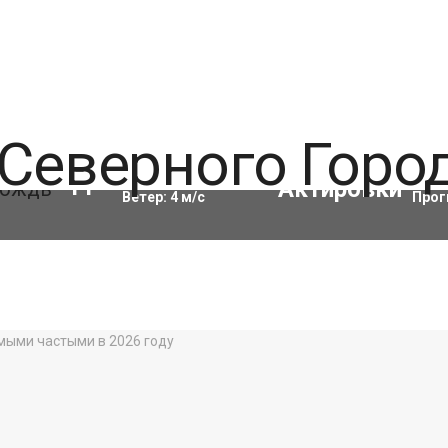
Влажность:
91
%
Акти
11
°C
Ветер:
4
м/с
Прог