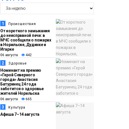
14:36
На плато Путорана
06 августа
создадут систему
1
Происшествия
наблюдения за вечной
От короткого замыкания
мерзлотой и очистят
до неисправной печи: в
Плато
МЧС сообщили о пожарах
территорию от мусора
Путорана
в Норильске, Дудинке и
Игарке
06 августа
442
13:47
Заполярный
2
Здоровье
06 августа
транспортный филиал
Номинант на премию
в Дудинке
«Герой Северного
города» Анастасия
заасфальтировал 47
Батуринец 24 года
тысяч «квадратов»
заботится о здоровье
жителей Норильска
грузовых площадок
Новости
06 августа
665
3
Культура
13:10
В Норильске лыжную
Афиша 7–14 августа
06 августа
базу «Оль-Гуль»
закрыли из-за