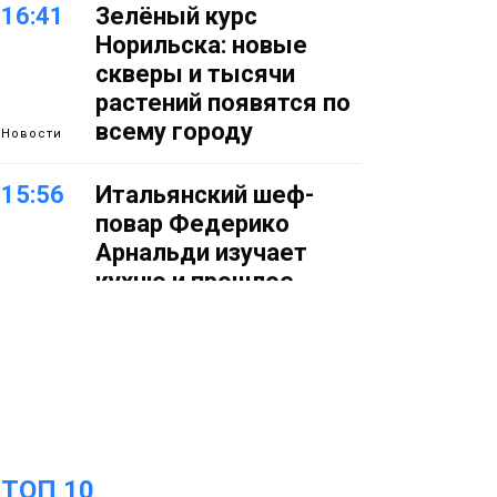
16:41
Зелёный курс
Норильска: новые
скверы и тысячи
растений появятся по
всему городу
Новости
15:56
Итальянский шеф-
повар Федерико
Арнальди изучает
кухню и прошлое
Норильска
Еда
15:11
Игрок ФК «Норильск»
Артём Антошкин
помог сборной России
взять золото в
ТОП 10
футзальном турнире
Спорт