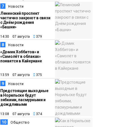
7
Новости
Ленинский проспект
частично закроют в связи
с Днём рождения
«Башни»
14:30 07 августа
379
8
Новости
«Домик Хоббитов» и
«Самолёт в облаках»
появятся в Кайеркане
13:59 07 августа
375
9
Новости
Предстоящие выходные
в Норильске будут
зябкими, пасмурными и
дождливыми
13:08 07 августа
374
10
Общество