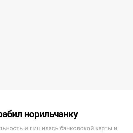
рабил норильчанку
льность и лишилась банковской карты и