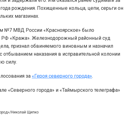
ля и задержали его. Им оказался ранее судимый за
ода рождения. Похищенные кольца, цепи, серьги он
ольких магазинах.
м №7 МВД России «Красноярское» было
 УК РФ «Кража». Железнодорожный районный суд
дела, признал обвиняемого виновным и назначил
 с отбыванием наказания в исправительной колонии
ю силу.
олосования за
«Героя северного города»
.
але «Северного города» и «Таймырского телеграфа»
город»/Николай Щипко