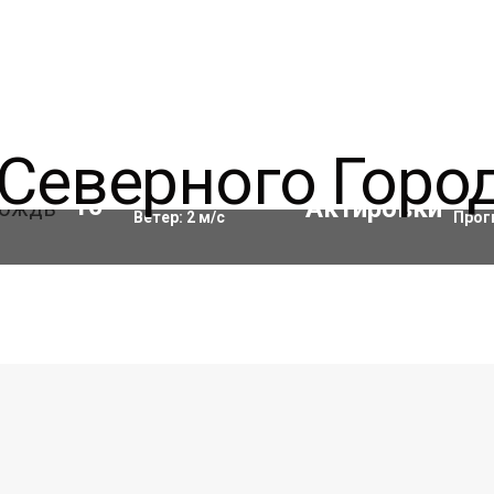
Влажность:
98
%
Акти
10
°C
Ветер:
2
м/с
Прог