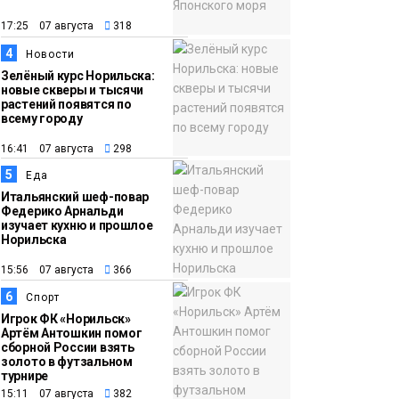
12:32
Как в Норильске
помогают женщинам
17:25 07 августа
318
из исправительного
4
Новости
центра
Зелёный курс Норильска:
новые скверы и тысячи
адаптироваться к
растений появятся по
жизни
всему городу
Общество
16:41 07 августа
298
5
Еда
Итальянский шеф-повар
Федерико Арнальди
изучает кухню и прошлое
Норильска
15:56 07 августа
366
6
Спорт
Игрок ФК «Норильск»
Артём Антошкин помог
сборной России взять
золото в футзальном
турнире
15:11 07 августа
382