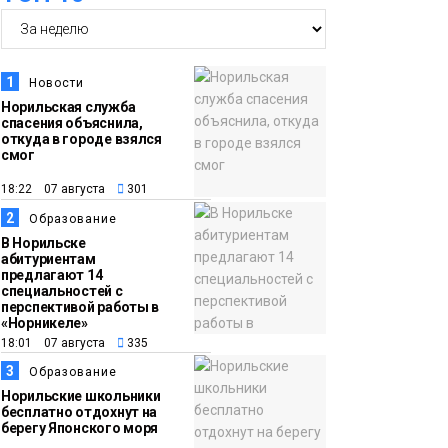
14:30
Ленинский проспект
частично закроют в
1
Новости
связи с Днём
Норильская служба
спасения объяснила,
рождения «Башни»
Новости
откуда в городе взялся
смог
13:59
«Домик Хоббитов» и
18:22 07 августа
301
«Самолёт в облаках»
2
Образование
появятся в Кайеркане
Новости
В Норильске
абитуриентам
предлагают 14
13:08
Предстоящие
специальностей с
перспективой работы в
выходные в
«Норникеле»
Норильске будут
18:01 07 августа
335
зябкими, пасмурными
3
Образование
и дождливыми
Норильские школьники
Новости
бесплатно отдохнут на
берегу Японского моря