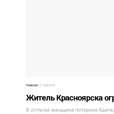
53)
558)
Главная
Новости
Житель Красноярска ог
В отпуске женщина потеряла бдите