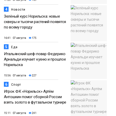
4
Новости
Зелёный курс Норильска: новые
скверы и тысячи растений появятся
по всему городу
16:41 07 августа
175
5
Еда
Итальянский шеф-повар Федерико
Арнальди изучает кухню и прошлое
Норильска
15:56 07 августа
227
6
Спорт
Игрок ФК «Норильск» Артём
Антошкин помог сборной России
взять золото в футзальном турнире
15:11 07 августа
241