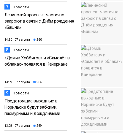
7
Новости
Ленинский проспект частично
закроют в связи с Днём рождения
«Башни»
14:30 07 августа
260
8
Новости
«Домик Хоббитов» и «Самолёт в
облаках» появятся в Кайеркане
13:59 07 августа
264
9
Новости
Предстоящие выходные в
Норильске будут зябкими,
пасмурными и дождливыми
13:08 07 августа
269