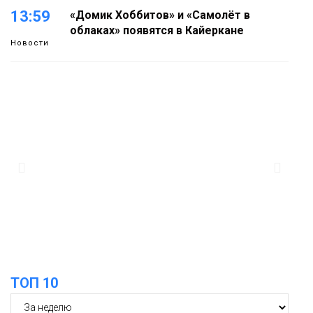
13:59
«Домик Хоббитов» и «Самолёт в
облаках» появятся в Кайеркане
Новости
13:08
Предстоящие выходные в Норильске
будут зябкими, пасмурными и
дождливыми
Новости
12:32
Как в Норильске помогают женщинам
из исправительного центра
адаптироваться к жизни
Общество
ТОП 10