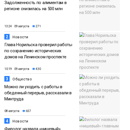
Задолженность по алиментам в
регионе снизилась на 500 млн
13:24 09 августа
271
2
Новости
Глава Норильска проверил работы
по сохранению исторических
домов на Ленинском проспекте
10:19 09 августа
430
3
Общество
Можно ли уходить с работы в
обеденный перерыв, рассказали в
Минтруда
08 августа
657
4
Новости
Филолог назвала «нишевый»