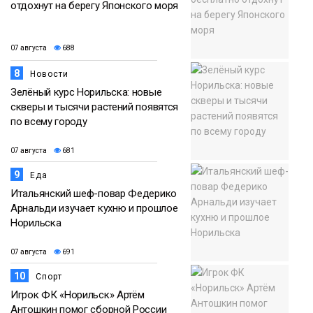
отдохнут на берегу Японского моря
07 августа
688
8
Новости
Зелёный курс Норильска: новые
скверы и тысячи растений появятся
по всему городу
07 августа
681
9
Еда
Итальянский шеф-повар Федерико
Арнальди изучает кухню и прошлое
Норильска
07 августа
691
10
Спорт
Игрок ФК «Норильск» Артём
Антошкин помог сборной России