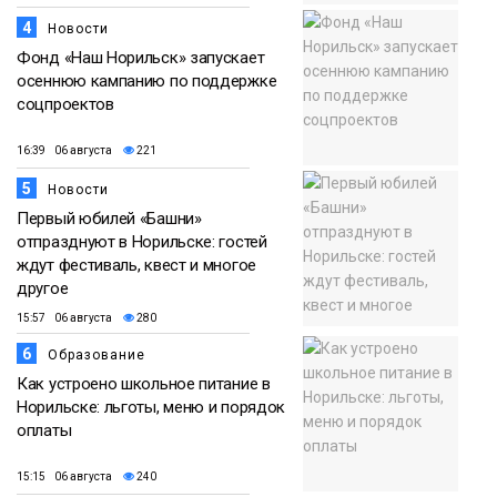
4
Новости
Фонд «Наш Норильск» запускает
осеннюю кампанию по поддержке
соцпроектов
16:39 06 августа
221
5
Новости
Первый юбилей «Башни»
отпразднуют в Норильске: гостей
ждут фестиваль, квест и многое
другое
15:57 06 августа
280
6
Образование
Как устроено школьное питание в
Норильске: льготы, меню и порядок
оплаты
15:15 06 августа
240