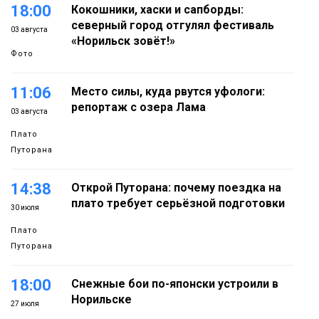
18:00
Кокошники, хаски и сапборды:
северный город отгулял фестиваль
03 августа
«Норильск зовёт!»
Фото
11:06
Место силы, куда рвутся уфологи:
репортаж с озера Лама
03 августа
Плато
Путорана
14:38
Открой Путорана: почему поездка на
плато требует серьёзной подготовки
30 июля
Плато
Путорана
18:00
Снежные бои по-японски устроили в
Норильске
27 июля