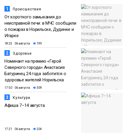
Фото
1
Происшествия
От короткого замыкания до
неисправной печи: в МЧС сообщили
о пожарах в Норильске, Дудинке и
Игарке
18:25 06 августа
199
2
Здоровье
Номинант на премию «Герой
Северного города» Анастасия
Батуринец 24 года заботится о
здоровье жителей Норильска
17:50 06 августа
309
3
Культура
Афиша 7–14 августа
17:21 06 августа
204