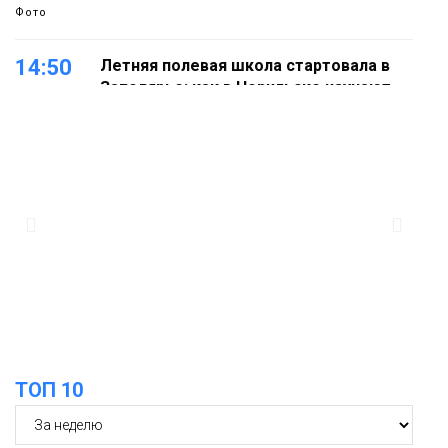
Фото
14:50
Летняя полевая школа стартовала в
Заполярье: как в Норильске изучают
27 июля
вечную мерзлоту
Наука
18:05
Автопарк АТО «ЦАТК» ЗФ «Норникеля»
пополнился новой техникой для
23 июля
работы в условиях Заполярья
Фото
18:00
Пожарный кроссфит стал одним из
самых зрелищных событий
21 июля
праздничных выходных в Норильске
Фото
ТОП 10
18:30
Заполярное лето в разгаре: Норильск
прогрелся до 29 градусов
20 июля