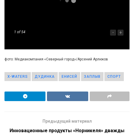
-
+
1
of 54
фото: Медиакомпания «Северный город»/Арсений Арлюков
X-WATERS
ДУДИНКА
ЕНИСЕЙ
ЗАПЛЫВ
СПОРТ
Предыдущий материал
Инновационные продукты «Норникеля» дважды