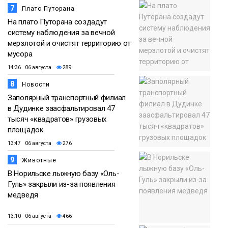
7
Плато Путорана
На плато Путорана создадут
систему наблюдения за вечной
мерзлотой и очистят территорию от
мусора
14:36 06 августа
289
8
Новости
Заполярный транспортный филиал
в Дудинке заасфальтировал 47
тысяч «квадратов» грузовых
площадок
13:47 06 августа
276
9
Животные
В Норильске лыжную базу «Оль-
Гуль» закрыли из-за появления
медведя
13:10 06 августа
466