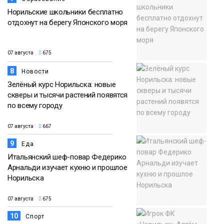
Норильские школьники бесплатно
отдохнут на берегу Японского моря
07 августа
675
8
Новости
Зелёный курс Норильска: новые
скверы и тысячи растений появятся
по всему городу
07 августа
667
9
Еда
Итальянский шеф-повар Федерико
Арнальди изучает кухню и прошлое
Норильска
07 августа
675
10
Спорт