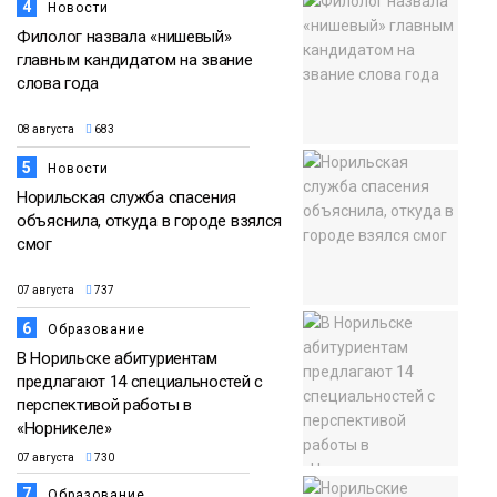
4
Новости
Филолог назвала «нишевый»
главным кандидатом на звание
слова года
08 августа
683
5
Новости
Норильская служба спасения
объяснила, откуда в городе взялся
смог
07 августа
737
6
Образование
В Норильске абитуриентам
предлагают 14 специальностей с
перспективой работы в
«Норникеле»
07 августа
730
7
Образование