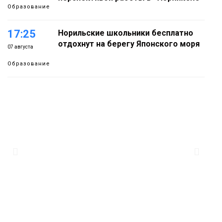
Образование
17:25
Норильские школьники бесплатно
отдохнут на берегу Японского моря
07 августа
Образование
16:41
Зелёный курс Норильска: новые
скверы и тысячи растений появятся по
07 августа
всему городу
Новости
15:56
Итальянский шеф-повар Федерико
Арнальди изучает кухню и прошлое
07 августа
Норильска
Еда
15:11
Игрок ФК «Норильск» Артём Антошкин
помог сборной России взять золото в
07 августа