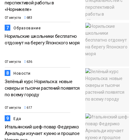
перспективой работы в
«Норникеле»
07 августа
683
7
Образование
Норильские школьники бесплатно
отдохнут на берегу Японского моря
07 августа
636
8
Новости
Зелёный курс Норильска: новые
скверы и тысячи растений появятся
по всему городу
07 августа
617
9
Еда
Итальянский шеф-повар Федерико
Арнальди изучает кухню и прошлое
Норильска