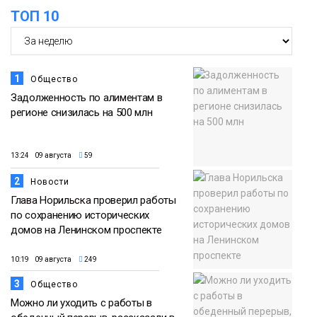
футзальном турнире
ТОП 10
Спорт
1
Общество
Задолженность по алиментам в
регионе снизилась на 500 млн
13:24 09 августа
59
2
Новости
Глава Норильска проверил работы
по сохранению исторических
домов на Ленинском проспекте
10:19 09 августа
249
3
Общество
Можно ли уходить с работы в