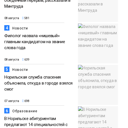
обеденный перерыв, рассказали в
Минтруда
08 августа
581
4
Новости
Филолог назвала «нишевый»
главным кандидатом на звание
слова года
08 августа
639
5
Новости
Норильская служба спасения
объяснила, откуда в городе взялся
смог
07 августа
698
6
Образование
В Норильске абитуриентам
предлагают 14 специальностей с