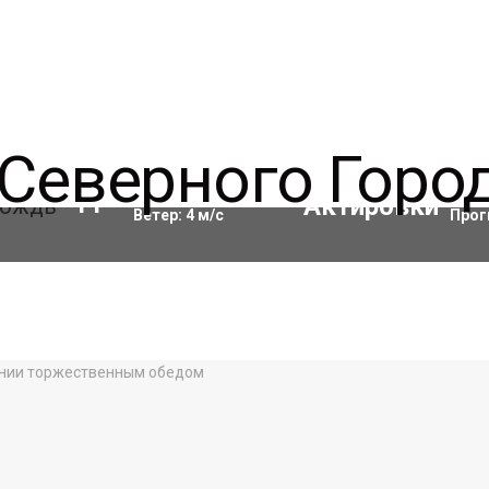
Влажность:
91
%
Акти
11
°C
Ветер:
4
м/с
Прог