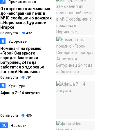
7
Происшествия
От короткого замыкания
до неисправной печи: в
МЧС сообщили о пожарах
в Норильске, Дудинке и
Игарке
06 августа
492
8
Здоровье
Номинант на премию
«Герой Северного
города» Анастасия
Батуринец 24 года
заботится о здоровье
жителей Норильска
06 августа
791
9
Культура
Афиша 7–14 августа
06 августа
436
10
Новости