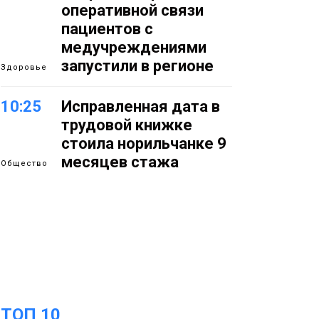
оперативной связи
пациентов с
медучреждениями
запустили в регионе
Здоровье
10:25
Исправленная дата в
трудовой книжке
стоила норильчанке 9
месяцев стажа
Общество
09:36
Жителей Норильска
обвиняют в
организации
подпольного казино
Новости
18:25
От короткого
ТОП 10
06 августа
замыкания до