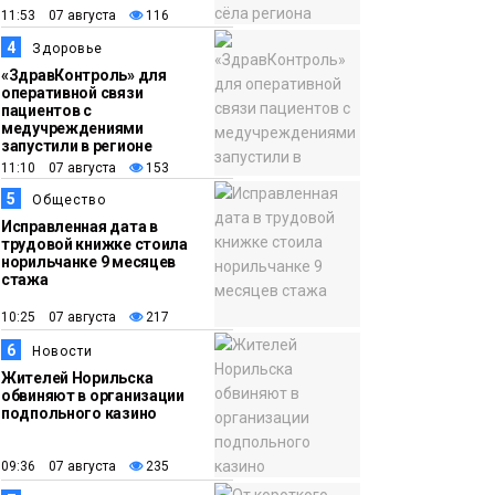
11:53 07 августа
116
16:39
Фонд «Наш Норильск»
4
Здоровье
06 августа
запускает осеннюю
«ЗдравКонтроль» для
кампанию по
оперативной связи
пациентов с
поддержке
медучреждениями
соцпроектов
запустили в регионе
Новости
11:10 07 августа
153
5
Общество
Исправленная дата в
трудовой книжке стоила
норильчанке 9 месяцев
стажа
10:25 07 августа
217
6
Новости
Жителей Норильска
обвиняют в организации
подпольного казино
09:36 07 августа
235