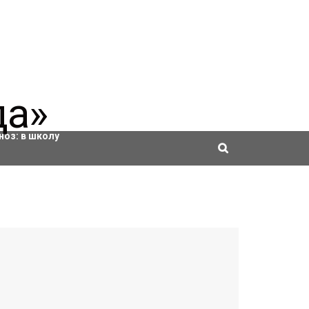
ровки
ноз:
в школу