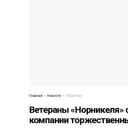
53)
558)
Главная
Новости
Общество
Ветераны «Норникеля» 
компании торжественн