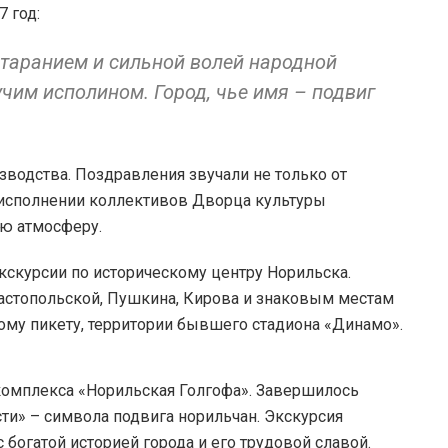
7 год:
таранием и сильной волей народной
учим исполином. Город, чье имя – подвиг
зводства. Поздравления звучали не только от
 исполнении коллективов Дворца культуры
ую атмосферу.
скурсии по историческому центру Норильска.
астопольской, Пушкина, Кирова и знаковым местам
ому пикету, территории бывшего стадиона «Динамо».
комплекса «Норильская Голгофа». Завершилось
ти» – символа подвига норильчан. Экскурсия
 богатой историей города и его трудовой славой.