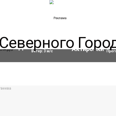
Влажность:
90
%
Акти
11
°C
Ветер:
3
м/с
Прог