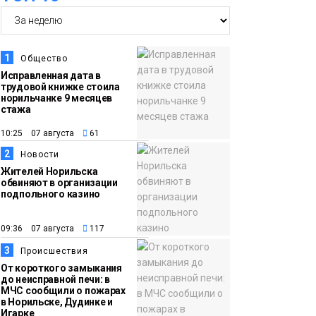
06 августа
«Башни» отпразднуют
в Норильске: гостей
ждут фестиваль,
1
Общество
квест и многое другое
Новости
Исправленная дата в
трудовой книжке стоила
норильчанке 9 месяцев
15:15
Как устроено
стажа
06 августа
школьное питание в
10:25 07 августа
61
Норильске: льготы,
2
Новости
меню и порядок
Жителей Норильска
оплаты
обвиняют в организации
Образование
подпольного казино
14:36
На плато Путорана
09:36 07 августа
117
06 августа
создадут систему
3
Происшествия
наблюдения за вечной
От короткого замыкания
мерзлотой и очистят
до неисправной печи: в
Плато
МЧС сообщили о пожарах
территорию от мусора
Путорана
в Норильске, Дудинке и
Игарке