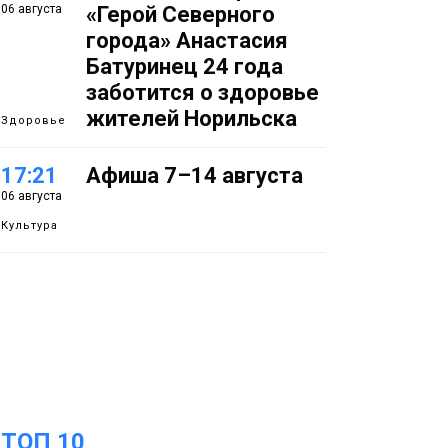
06 августа
«Герой Северного
города» Анастасия
Батуринец 24 года
заботится о здоровье
жителей Норильска
Здоровье
17:21
Афиша 7–14 августа
06 августа
Культура
16:39
Фонд «Наш Норильск»
06 августа
запускает осеннюю
кампанию по
поддержке
соцпроектов
Новости
ТОП 10
15:57
Первый юбилей