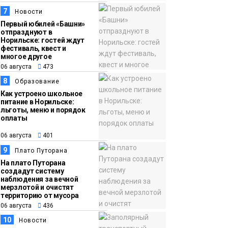
7
Новости
Первый юбилей «Башни»
отпразднуют в
Норильске: гостей ждут
фестиваль, квест и
многое другое
06 августа
473
8
Образование
Как устроено школьное
питание в Норильске:
льготы, меню и порядок
оплаты
06 августа
401
9
Плато Путорана
На плато Путорана
создадут систему
наблюдения за вечной
мерзлотой и очистят
территорию от мусора
06 августа
436
10
Новости