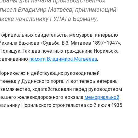
зованы для начала производственной
написал Владимир Матвеев, принимающий
писке начальнику ГУЛАГа Берману.
х официальных свидетельств, мемуаров, интервью
ихаила Важнова «Судьба. В.З. Матвеев 1897–1947».
Полищук. Так два почетных гражданина Норильска
ковечиванию
памяти Владимира Матвеева
.
«Норникеля» и действующих руководителей
веева у Дудинского порта. И вот теперь ветераны
землячество, ходатайствовали перед руководством
 бывшего железнодорожного вокзала
мемориальной
альнику Норильского строительства со 2 июля 1935