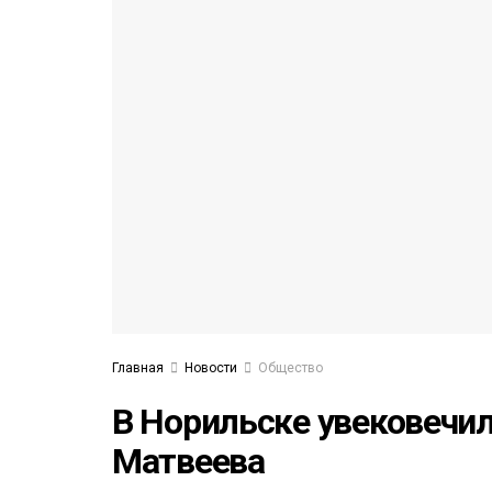
53)
558)
Главная
Новости
Общество
В Норильске увековечи
Матвеева