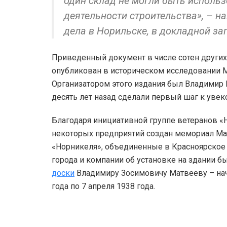
один склад не могли быть исполь
деятельности строительства», – 
дела в Норильске, в докладной за
Приведенный документ в числе сотен други
опубликован в историческом исследовании М
Организатором этого издания был Владимир 
десять лет назад сделали первый шаг к уве
Благодаря инициативной группе ветеранов 
некоторых предприятий создан мемориал Мат
«Норникеля», объединенные в Красноярское 
города и компании об установке на здании
доски
Владимиру Зосимовичу Матвееву – нач
года по 7 апреля 1938 года.