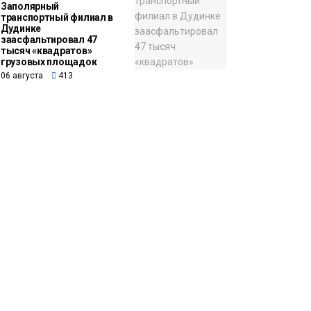
Заполярный
транспортный филиал в
Дудинке
заасфальтировал 47
тысяч «квадратов»
грузовых площадок
06 августа
413