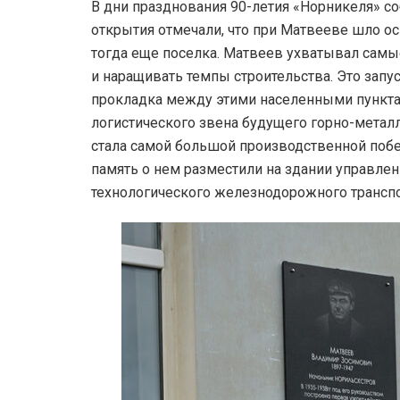
В дни празднования 90-летия «Норникеля» с
открытия отмечали, что при Матвееве шло о
тогда еще поселка. Матвеев ухватывал самы
и наращивать темпы строительства. Это запу
прокладка между этими населенными пункта
логистического звена будущего горно-метал
стала самой большой производственной поб
память о нем разместили на здании управле
технологического железнодорожного транспо