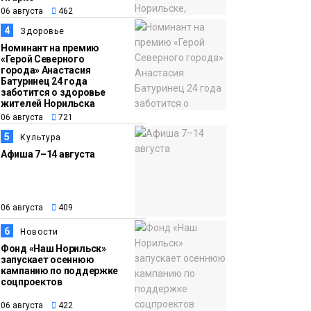
06 августа
462
13:47
Заполярный
4
Здоровье
06 августа
транспортный филиал
Номинант на премию
в Дудинке
«Герой Северного
города» Анастасия
заасфальтировал 47
Батуринец 24 года
тысяч «квадратов»
заботится о здоровье
жителей Норильска
грузовых площадок
Новости
06 августа
721
5
Культура
Афиша 7–14 августа
06 августа
409
6
Новости
Фонд «Наш Норильск»
запускает осеннюю
кампанию по поддержке
соцпроектов
06 августа
422