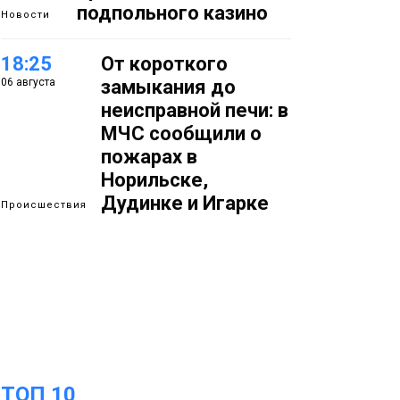
подпольного казино
Новости
18:25
От короткого
06 августа
замыкания до
неисправной печи: в
МЧС сообщили о
пожарах в
Норильске,
Дудинке и Игарке
Происшествия
17:50
Номинант на премию
06 августа
«Герой Северного
города» Анастасия
Батуринец 24 года
заботится о здоровье
жителей Норильска
Здоровье
ТОП 10