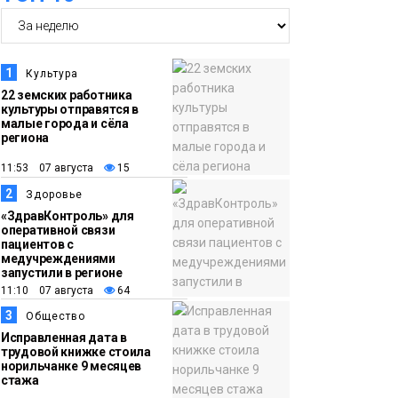
17:21
Афиша 7–14 августа
06 августа
Культура
1
Культура
22 земских работника
культуры отправятся в
16:39
Фонд «Наш Норильск»
малые города и сёла
06 августа
запускает осеннюю
региона
кампанию по
11:53 07 августа
15
поддержке
2
Здоровье
соцпроектов
Новости
«ЗдравКонтроль» для
оперативной связи
пациентов с
15:57
Первый юбилей
медучреждениями
запустили в регионе
06 августа
«Башни» отпразднуют
11:10 07 августа
64
в Норильске: гостей
3
Общество
ждут фестиваль,
Исправленная дата в
квест и многое другое
трудовой книжке стоила
Новости
норильчанке 9 месяцев
стажа