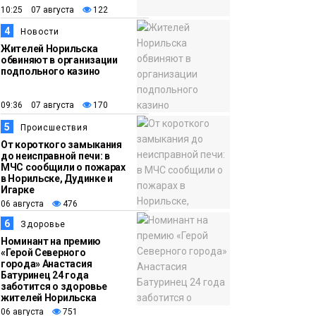
15:15
Как устроено
10:25 07 августа
122
06 августа
школьное питание в
4
Новости
Норильске: льготы,
Жителей Норильска
меню и порядок
обвиняют в организации
подпольного казино
оплаты
Образование
09:36 07 августа
170
5
Происшествия
От короткого замыкания
до неисправной печи: в
МЧС сообщили о пожарах
в Норильске, Дудинке и
Игарке
06 августа
476
6
Здоровье
Номинант на премию
«Герой Северного
города» Анастасия
Батуринец 24 года
заботится о здоровье
жителей Норильска
06 августа
751