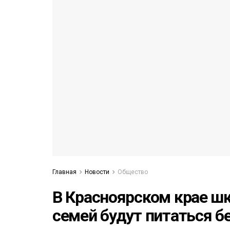
53)
558)
Главная
Новости
Общество
В Красноярском крае ш
семей будут питаться б