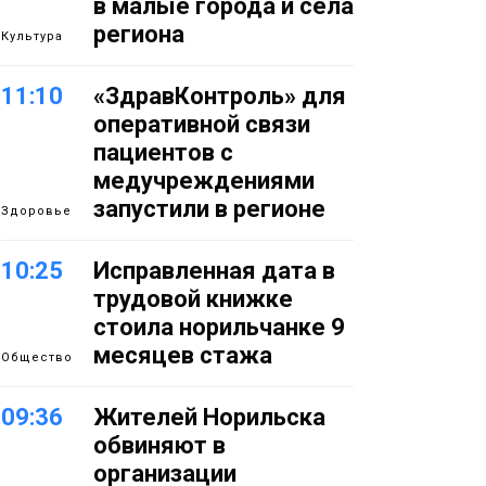
в малые города и сёла
региона
Культура
11:10
«ЗдравКонтроль» для
оперативной связи
пациентов с
медучреждениями
запустили в регионе
Здоровье
10:25
Исправленная дата в
трудовой книжке
стоила норильчанке 9
месяцев стажа
Общество
09:36
Жителей Норильска
обвиняют в
организации