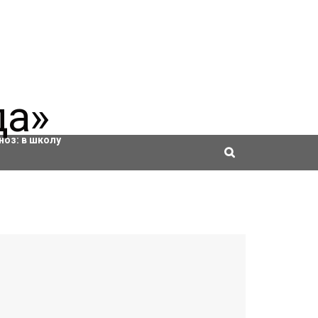
ровки
ноз:
в школу