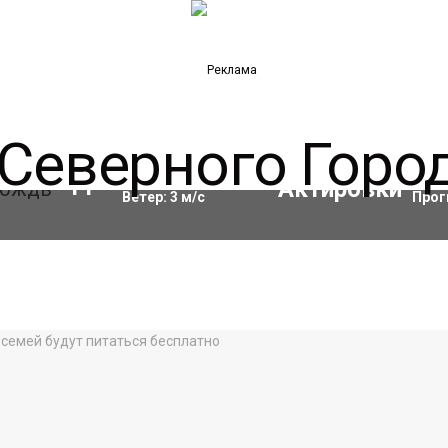
Влажность:
90
%
Акти
11
°C
Ветер:
3
м/с
Прог