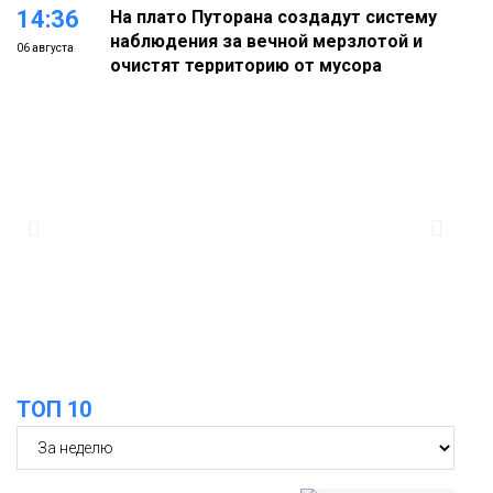
14:36
На плато Путорана создадут систему
наблюдения за вечной мерзлотой и
06 августа
очистят территорию от мусора
Плато
Путорана
13:47
Заполярный транспортный филиал в
Дудинке заасфальтировал 47 тысяч
06 августа
«квадратов» грузовых площадок
Новости
13:10
В Норильске лыжную базу «Оль-Гуль»
закрыли из-за появления медведя
06 августа
Животные
ТОП 10
12:25
Барнаул обошёл Красноярск в
списке городов, откуда приехали
06 августа
норильчане
Проекты