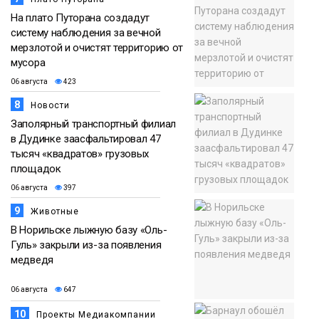
На плато Путорана создадут
систему наблюдения за вечной
мерзлотой и очистят территорию от
мусора
06 августа
423
8
Новости
Заполярный транспортный филиал
в Дудинке заасфальтировал 47
тысяч «квадратов» грузовых
площадок
06 августа
397
9
Животные
В Норильске лыжную базу «Оль-
Гуль» закрыли из-за появления
медведя
06 августа
647
10
Проекты Медиакомпании