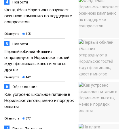
4
Новости
Фонд «Наш Норильск» запускает
осеннюю кампанию по поддержке
соцпроектов
06 августа
405
5
Новости
Первый юбилей «Башни»
отпразднуют в Норильске: гостей
ждут фестиваль, квест и многое
другое
06 августа
442
6
Образование
Как устроено школьное питание в
Норильске: льготы, меню и порядок
оплаты
06 августа
377
7
Плато Путорана