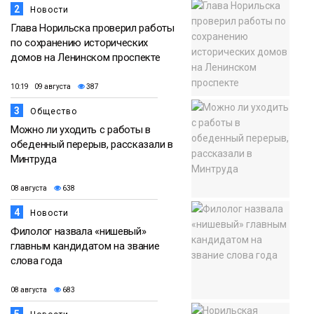
2
Новости
Глава Норильска проверил работы
по сохранению исторических
домов на Ленинском проспекте
10:19 09 августа
387
3
Общество
Можно ли уходить с работы в
обеденный перерыв, рассказали в
Минтруда
08 августа
638
4
Новости
Филолог назвала «нишевый»
главным кандидатом на звание
слова года
08 августа
683