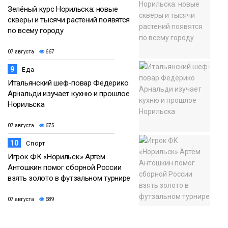
Зелёный курс Норильска: новые
скверы и тысячи растений появятся
по всему городу
07 августа
667
9
Еда
Итальянский шеф-повар Федерико
Арнальди изучает кухню и прошлое
Норильска
07 августа
675
10
Спорт
Игрок ФК «Норильск» Артём
Антошкин помог сборной России
взять золото в футзальном турнире
07 августа
689