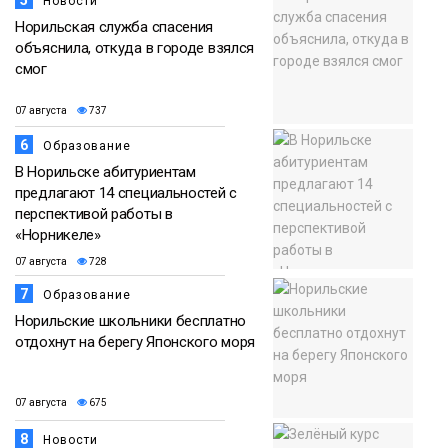
5
Новости
Норильская служба спасения
объяснила, откуда в городе взялся
смог
07 августа
737
6
Образование
В Норильске абитуриентам
предлагают 14 специальностей с
перспективой работы в
«Норникеле»
07 августа
728
7
Образование
Норильские школьники бесплатно
отдохнут на берегу Японского моря
07 августа
675
8
Новости