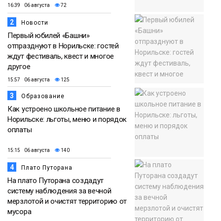
16:39 06 августа
72
2
Новости
Первый юбилей «Башни»
отпразднуют в Норильске: гостей
ждут фестиваль, квест и многое
другое
15:57 06 августа
125
3
Образование
Как устроено школьное питание в
Норильске: льготы, меню и порядок
оплаты
15:15 06 августа
140
4
Плато Путорана
На плато Путорана создадут
систему наблюдения за вечной
мерзлотой и очистят территорию от
мусора