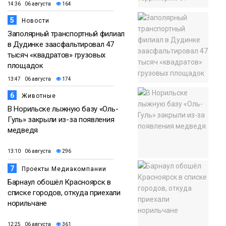
14:36 06 августа
164
5
Новости
Заполярный транспортный филиал
в Дудинке заасфальтировал 47
тысяч «квадратов» грузовых
площадок
13:47 06 августа
174
6
Животные
В Норильске лыжную базу «Оль-
Гуль» закрыли из-за появления
медведя
13:10 06 августа
296
7
Проекты Медиакомпании
Барнаул обошёл Красноярск в
списке городов, откуда приехали
норильчане
12:25 06 августа
361