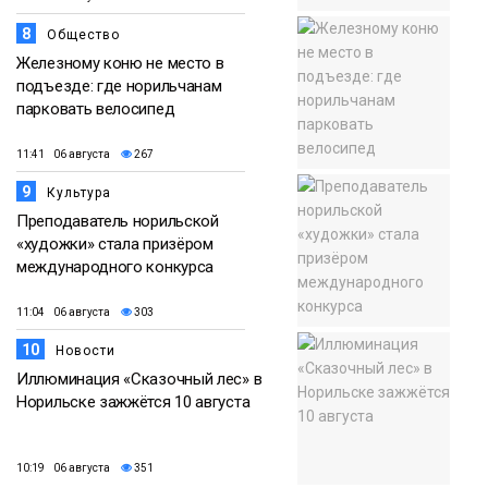
8
Общество
Железному коню не место в
подъезде: где норильчанам
парковать велосипед
11:41 06 августа
267
9
Культура
Преподаватель норильской
«художки» стала призёром
международного конкурса
11:04 06 августа
303
10
Новости
Иллюминация «Сказочный лес» в
Норильске зажжётся 10 августа
10:19 06 августа
351