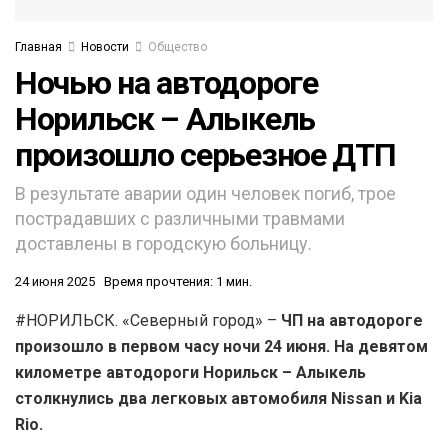
Главная
Новости
Общество
Ночью на автодороге
Норильск – Алыкель
произошло серьезное ДТП
В результате аварии один человек погиб, трое
пострадавших с различными травмами
доставлены в городскую больницу.
24 июня 2025
Время прочтения: 1 мин.
#НОРИЛЬСК. «Северный город» –
ЧП на автодороге
произошло в первом часу ночи 24 июня. На девятом
километре автодороги Норильск – Алыкель
столкнулись два легковых автомобиля Nissan и Kiа
Rio.