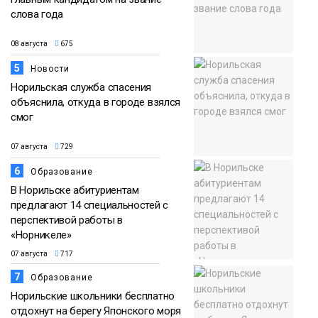
слова года
08 августа
675
5
Новости
Норильская служба спасения
объяснила, откуда в городе взялся
смог
07 августа
729
6
Образование
В Норильске абитуриентам
предлагают 14 специальностей с
перспективой работы в
«Норникеле»
07 августа
717
7
Образование
Норильские школьники бесплатно
отдохнут на берегу Японского моря