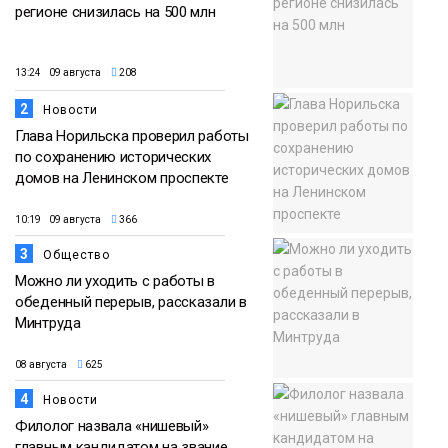
регионе снизилась на 500 млн
13:24 09 августа
208
2
Новости
Глава Норильска проверил работы
по сохранению исторических
домов на Ленинском проспекте
10:19 09 августа
366
3
Общество
Можно ли уходить с работы в
обеденный перерыв, рассказали в
Минтруда
08 августа
625
4
Новости
Филолог назвала «нишевый»
главным кандидатом на звание