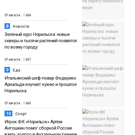
07 августа
666
8
Новости
Зелёный курс Норильска: новые
скверы и тысячи растений появятся
по всему городу
07 августа
657
9
Еда
Итальянский шеф-повар Федерико
Арнальди изучает кухню и прошлое
Норильска
07 августа
665
10
Спорт
Игрок ФК «Норильск» Артём
Антошкин помог сборной России
взять золото в футзальном турнире