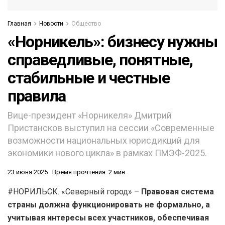
Главная
Новости
Общество
«Норникель»: бизнесу нужны
справедливые, понятные,
стабильные и честные
правила
Вице-президент «Норникеля» Дмитрий
Пристансков выступил на сессии «Современные
возможности национальных юрисдикций для
экономики нового цикла» в рамках ПМЭФ-2025.
23 июня 2025
Время прочтения: 2 мин.
#НОРИЛЬСК. «Северный город» –
Правовая система
страны должна функционировать не формально, а
учитывая интересы всех участников, обеспечивая