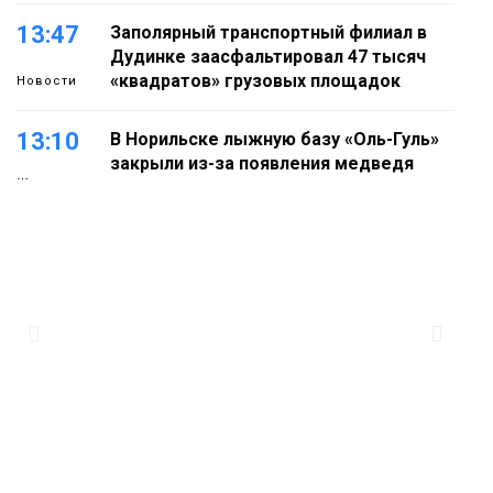
13:47
Заполярный транспортный филиал в
Дудинке заасфальтировал 47 тысяч
«квадратов» грузовых площадок
Новости
13:10
В Норильске лыжную базу «Оль-Гуль»
закрыли из-за появления медведя
Животные
12:25
Барнаул обошёл Красноярск в
списке городов, откуда приехали
Проекты
норильчане
Медиакомпании
11:41
Железному коню не место в
подъезде: где норильчанам парковать
велосипед
Общество