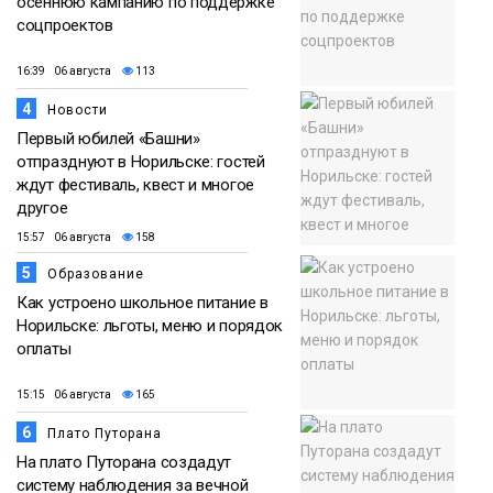
осеннюю кампанию по поддержке
соцпроектов
16:39 06 августа
113
4
Новости
Первый юбилей «Башни»
отпразднуют в Норильске: гостей
ждут фестиваль, квест и многое
другое
15:57 06 августа
158
5
Образование
Как устроено школьное питание в
Норильске: льготы, меню и порядок
оплаты
15:15 06 августа
165
6
Плато Путорана
На плато Путорана создадут
систему наблюдения за вечной