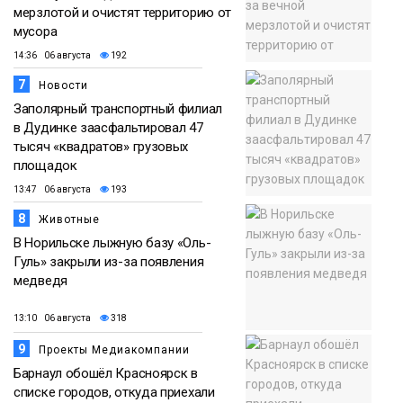
мерзлотой и очистят территорию от
мусора
14:36 06 августа
192
7
Новости
Заполярный транспортный филиал
в Дудинке заасфальтировал 47
тысяч «квадратов» грузовых
площадок
13:47 06 августа
193
8
Животные
В Норильске лыжную базу «Оль-
Гуль» закрыли из-за появления
медведя
13:10 06 августа
318
9
Проекты Медиакомпании
Барнаул обошёл Красноярск в
списке городов, откуда приехали