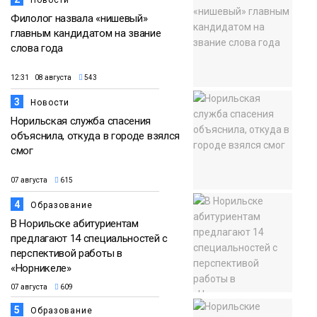
Филолог назвала «нишевый»
главным кандидатом на звание
слова года
12:31 08 августа
543
3
Новости
Норильская служба спасения
объяснила, откуда в городе взялся
смог
07 августа
615
4
Образование
В Норильске абитуриентам
предлагают 14 специальностей с
перспективой работы в
«Норникеле»
07 августа
609
5
Образование