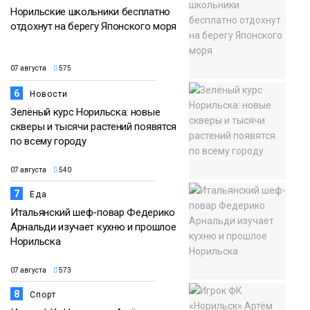
Норильские школьники бесплатно
отдохнут на берегу Японского моря
07 августа
575
6
Новости
Зелёный курс Норильска: новые
скверы и тысячи растений появятся
по всему городу
07 августа
540
7
Еда
Итальянский шеф-повар Федерико
Арнальди изучает кухню и прошлое
Норильска
07 августа
573
8
Спорт