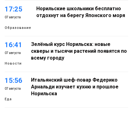
17:25
Норильские школьники бесплатно
отдохнут на берегу Японского моря
07 августа
Образование
16:41
Зелёный курс Норильска: новые
скверы и тысячи растений появятся по
07 августа
всему городу
Новости
15:56
Итальянский шеф-повар Федерико
Арнальди изучает кухню и прошлое
07 августа
Норильска
Еда
15:11
Игрок ФК «Норильск» Артём Антошкин
помог сборной России взять золото в
07 августа
футзальном турнире
Спорт