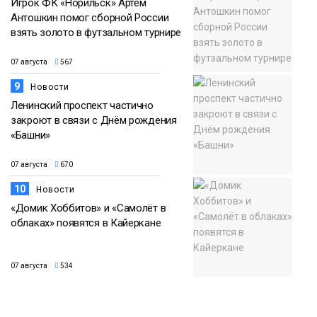
Игрок ФК «Норильск» Артём
Антошкин помог сборной России
взять золото в футзальном турнире
07 августа
567
9
Новости
Ленинский проспект частично
закроют в связи с Днём рождения
«Башни»
07 августа
670
10
Новости
«Домик Хоббитов» и «Самолёт в
облаках» появятся в Кайеркане
07 августа
534