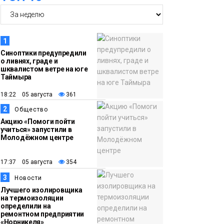
гардеробные блоки в
АТО «НПТБТ»
обустроили по
1
программе «Сделано
Синоптики предупредили
о ливнях, граде и
с заботой»
Новости
шквалистом ветре на юге
Таймыра
13:58
«Морозное дерби»
18:22 05 августа
361
стартует в Норильске
2
Общество
3 сентября
Новости
Акцию «Помоги пойти
учиться» запустили в
Молодёжном центре
13:11
«Привет из отпуска»:
победитель летнего
17:37 05 августа
354
розыгрыша от
3
Новости
«Северного города»
Лучшего изолировщика
получила свой приз
на термоизоляции
Общество
определили на
ремонтном предприятии
«Норникеля»