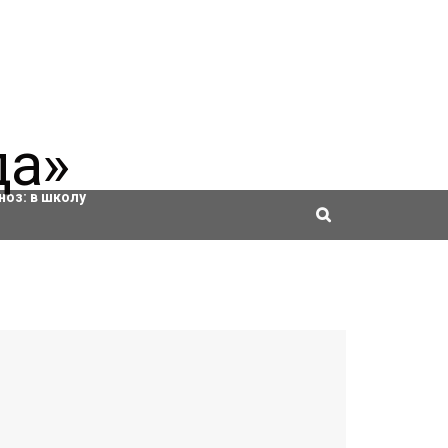
ровки
ноз:
в школу