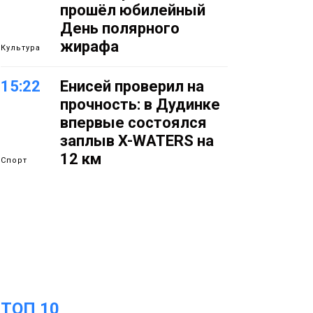
прошёл юбилейный
День полярного
жирафа
Культура
15:22
Енисей проверил на
прочность: в Дудинке
впервые состоялся
заплыв X-WATERS на
12 км
Спорт
15:00
Юбилейный X-WATERS
собрал в Дудинке
более 120 пловцов со
всей России
Фото
14:36
Современные и
ТОП 10
комфортные