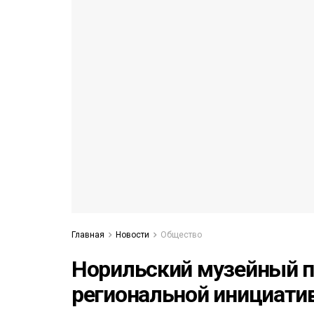
52)
558)
Главная
Новости
Общество
Норильский музейный п
региональной инициати