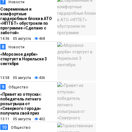
7
Новости
Современные и
комфортные
гардеробные блоки в АТО
«НПТБТ» обустроили по
программе «Сделано с
заботой»
14:36 05 августа
468
8
Новости
«Морозное дерби»
стартует в Норильске 3
сентября
13:58 05 августа
436
9
Общество
«Привет из отпуска»:
победитель летнего
розыгрыша от
«Северного города»
получила свой приз
13:11 05 августа
402
10
Общество