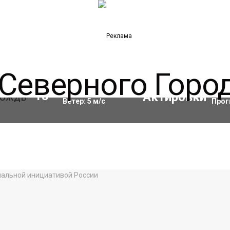
Влажность:
84
%
Акти
18
°C
Ветер:
5
м/с
Прог