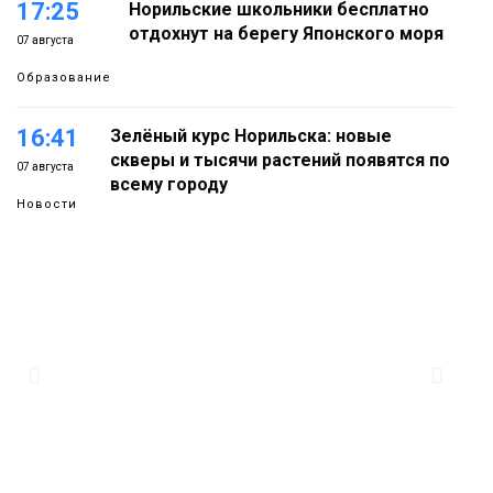
17:25
Норильские школьники бесплатно
отдохнут на берегу Японского моря
07 августа
Образование
16:41
Зелёный курс Норильска: новые
скверы и тысячи растений появятся по
07 августа
всему городу
Новости
15:56
Итальянский шеф-повар Федерико
Арнальди изучает кухню и прошлое
07 августа
Норильска
Еда
15:11
Игрок ФК «Норильск» Артём Антошкин
помог сборной России взять золото в
07 августа
футзальном турнире
Спорт