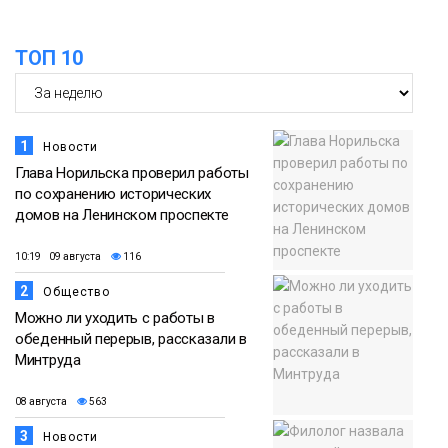
14:30
Ленинский проспект частично закроют
в связи с Днём рождения «Башни»
07 августа
ТОП 10
Новости
1
Новости
Глава Норильска проверил работы
по сохранению исторических
домов на Ленинском проспекте
10:19 09 августа
116
2
Общество
Можно ли уходить с работы в
обеденный перерыв, рассказали в
Минтруда
08 августа
563
3
Новости