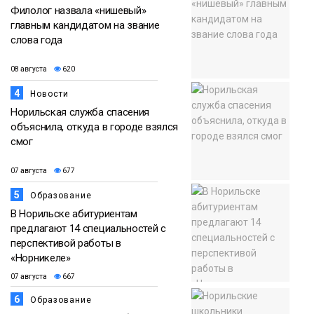
Филолог назвала «нишевый»
главным кандидатом на звание
слова года
08 августа
620
4
Новости
Норильская служба спасения
объяснила, откуда в городе взялся
смог
07 августа
677
5
Образование
В Норильске абитуриентам
предлагают 14 специальностей с
перспективой работы в
«Норникеле»
07 августа
667
6
Образование