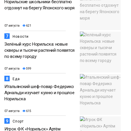
Норильские школьники бесплатно
отдохнут на берегу Японского моря
07 августа
621
7
Новости
Зелёный курс Норильска: новые
скверы и тысячи растений появятся
по всему городу
07 августа
599
8
Еда
Итальянский шеф-повар Федерико
Арнальди изучает кухню и прошлое
Норильска
07 августа
615
9
Спорт
Игрок ФК «Норильск» Артём