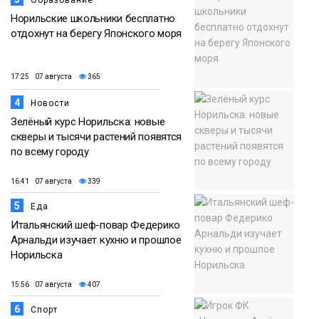
Норильские школьники бесплатно
отдохнут на берегу Японского моря
17:25 07 августа
365
4
Новости
Зелёный курс Норильска: новые
скверы и тысячи растений появятся
по всему городу
16:41 07 августа
339
5
Еда
Итальянский шеф-повар Федерико
Арнальди изучает кухню и прошлое
Норильска
15:56 07 августа
407
6
Спорт