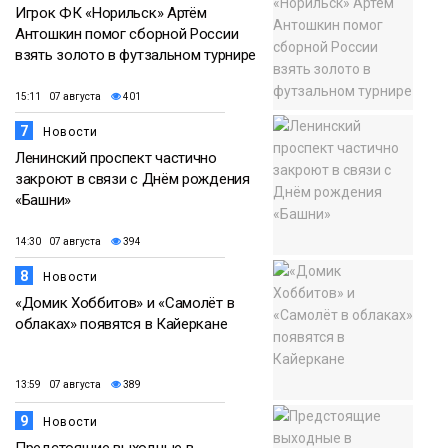
Игрок ФК «Норильск» Артём
Антошкин помог сборной России
взять золото в футзальном турнире
15:11 07 августа
401
7
Новости
Ленинский проспект частично
закроют в связи с Днём рождения
«Башни»
14:30 07 августа
394
8
Новости
«Домик Хоббитов» и «Самолёт в
облаках» появятся в Кайеркане
13:59 07 августа
389
9
Новости
Предстоящие выходные в