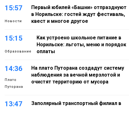
15:57
Первый юбилей «Башни» отпразднуют
в Норильске: гостей ждут фестиваль,
квест и многое другое
Новости
15:15
Как устроено школьное питание в
Норильске: льготы, меню и порядок
оплаты
Образование
14:36
На плато Путорана создадут систему
наблюдения за вечной мерзлотой и
Плато
очистят территорию от мусора
Путорана
13:47
Заполярный транспортный филиал в
Дудинке заасфальтировал 47 тысяч
«квадратов» грузовых площадок
Новости
13:10
В Норильске лыжную базу «Оль-Гуль»