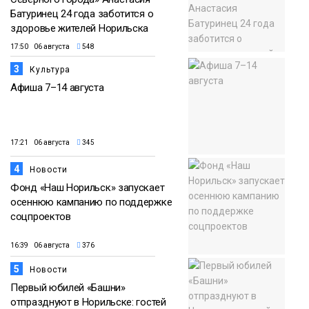
Батуринец 24 года заботится о
здоровье жителей Норильска
17:50 06 августа
548
3
Культура
Афиша 7–14 августа
17:21 06 августа
345
4
Новости
Фонд «Наш Норильск» запускает
осеннюю кампанию по поддержке
соцпроектов
16:39 06 августа
376
5
Новости
Первый юбилей «Башни»
отпразднуют в Норильске: гостей