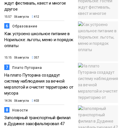
ждут фестиваль, квест и многое
другое
15:57 06 августа
412
6
Образование
Как устроено школьное питание в
Норильске: льготы, меню и порядок
оплаты
15:15 06 августа
357
7
Плато Путорана
На плато Путорана создадут
систему наблюдения за вечной
мерзлотой и очистят территорию от
мусора
14:36 06 августа
403
8
Новости
Заполярный транспортный филиал
в Дудинке заасфальтировал 47