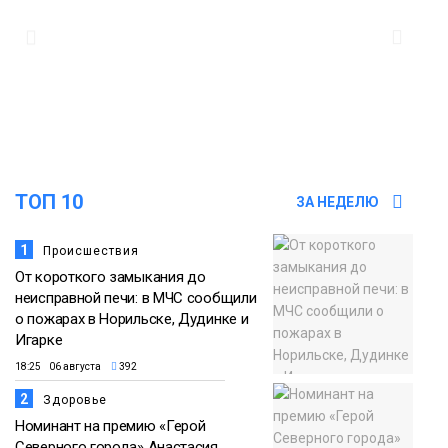
закрыли из-за появления медведя
Животные
12:25
Барнаул обошёл Красноярск в
списке городов, откуда приехали
Проекты
норильчане
Медиакомпании
ТОП 10
ЗА НЕДЕЛЮ
1
Происшествия
От короткого замыкания до
неисправной печи: в МЧС сообщили
о пожарах в Норильске, Дудинке и
Игарке
18:25 06 августа
392
2
Здоровье
Номинант на премию «Герой
Северного города» Анастасия