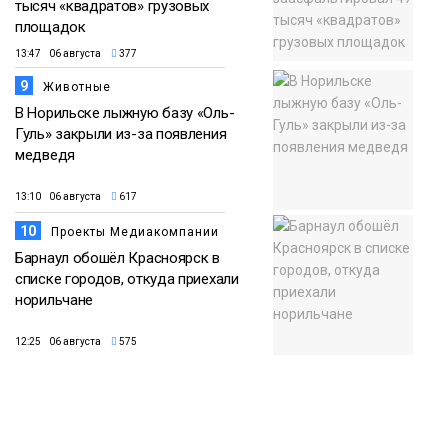
тысяч «квадратов» грузовых
площадок
13:47 06 августа
377
9
Животные
В Норильске лыжную базу «Оль-
Гуль» закрыли из-за появления
медведя
13:10 06 августа
617
10
Проекты Медиакомпании
Барнаул обошёл Красноярск в
списке городов, откуда приехали
норильчане
12:25 06 августа
575