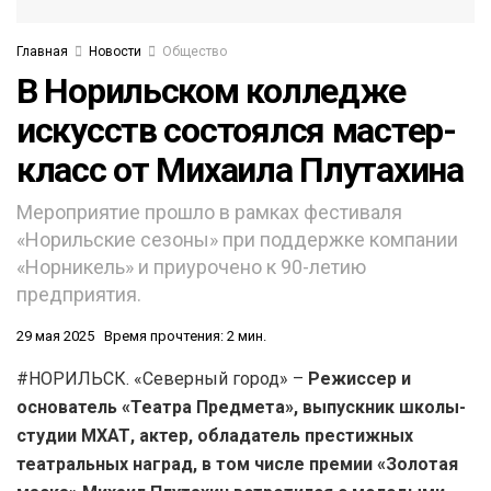
Главная
Новости
Общество
В Норильском колледже
искусств состоялся мастер-
класс от Михаила Плутахина
Мероприятие прошло в рамках фестиваля
«Норильские сезоны» при поддержке компании
«Норникель» и приурочено к 90-летию
предприятия.
29 мая 2025
Время прочтения: 2 мин.
#НОРИЛЬСК. «Северный город» –
Режиссер и
основатель «Театра Предмета», выпускник школы-
студии МХАТ, актер, обладатель престижных
театральных наград, в том числе премии «Золотая