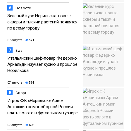
6
Новости
Зелёный курс Норильска: новые
скверы и тысячи растений появятся
по всему городу
07 августа
571
7
Еда
Итальянский шеф-повар Федерико
Арнальди изучает кухню и прошлое
Норильска
07 августа
594
8
Спорт
Игрок ФК «Норильск» Артём
Антошкин помог сборной России
взять золото в футзальном турнире
07 августа
602