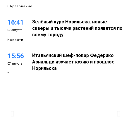
Образование
16:41
Зелёный курс Норильска: новые
скверы и тысячи растений появятся по
07 августа
всему городу
Новости
15:56
Итальянский шеф-повар Федерико
Арнальди изучает кухню и прошлое
07 августа
Норильска
Еда
15:11
Игрок ФК «Норильск» Артём Антошкин
помог сборной России взять золото в
07 августа
футзальном турнире
Спорт
14:30
Ленинский проспект частично закроют
в связи с Днём рождения «Башни»
07 августа