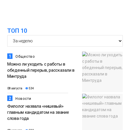
Новости
13:59
«Домик Хоббитов» и «Самолёт в
ТОП 10
облаках» появятся в Кайеркане
07 августа
Новости
1
Общество
Можно ли уходить с работы в
обеденный перерыв, рассказали в
Минтруда
08 августа
534
2
Новости
Филолог назвала «нишевый»
главным кандидатом на звание
слова года