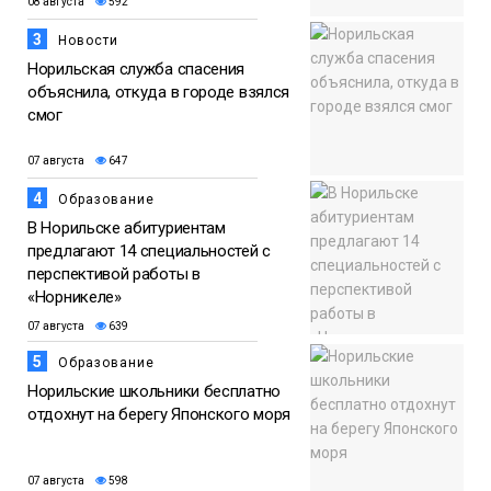
08 августа
592
3
Новости
Норильская служба спасения
объяснила, откуда в городе взялся
смог
07 августа
647
4
Образование
В Норильске абитуриентам
предлагают 14 специальностей с
перспективой работы в
«Норникеле»
07 августа
639
5
Образование
Норильские школьники бесплатно
отдохнут на берегу Японского моря
07 августа
598