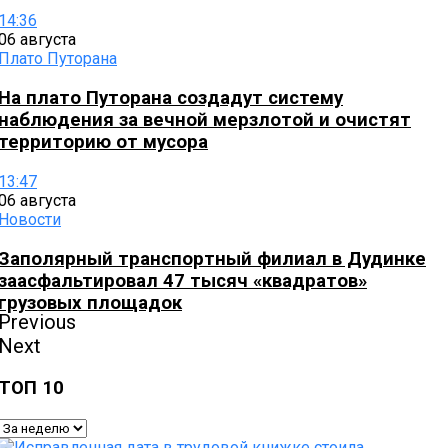
14:36
06 августа
Плато Путорана
На плато Путорана создадут систему
наблюдения за вечной мерзлотой и очистят
территорию от мусора
13:47
06 августа
Новости
Заполярный транспортный филиал в Дудинке
заасфальтировал 47 тысяч «квадратов»
грузовых площадок
Previous
Next
ТОП 10