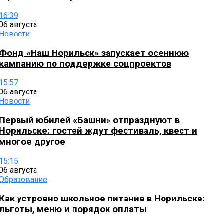
16:39
06 августа
Новости
Фонд «Наш Норильск» запускает осеннюю
кампанию по поддержке соцпроектов
15:57
06 августа
Новости
Первый юбилей «Башни» отпразднуют в
Норильске: гостей ждут фестиваль, квест и
многое другое
15:15
06 августа
Образование
Как устроено школьное питание в Норильске:
льготы, меню и порядок оплаты