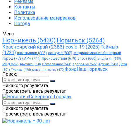
Реклама
Контакты
Политика
Использование материалов
Погода
Menu
Норникель
(6430)
Норильск
(5264)
Красноярский край
(2383)
covid-19
(2025)
Таймыр
(1721)
школьники
(808)
конкурс
(807)
Медиакомпания Северный
город
(753)
АРН
(744)
Происшествия
(679)
спорт
(660)
экология
(569)
МВД
(562)
Арктика
(558)
Образование
(541)
здоровье
(522)
Афиша
(512)
Дети
ФондНашНорильск
(501)
Туризм
(475)
мошенничество
(470)
Поиск:
Никакого результата
Просмотреть весь результат
Никакого результата
Просмотреть весь результат