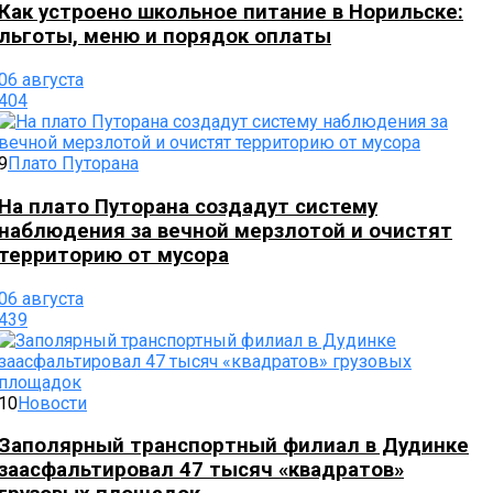
Как устроено школьное питание в Норильске:
льготы, меню и порядок оплаты
06 августа
404
9
Плато Путорана
На плато Путорана создадут систему
наблюдения за вечной мерзлотой и очистят
территорию от мусора
06 августа
439
10
Новости
Заполярный транспортный филиал в Дудинке
заасфальтировал 47 тысяч «квадратов»