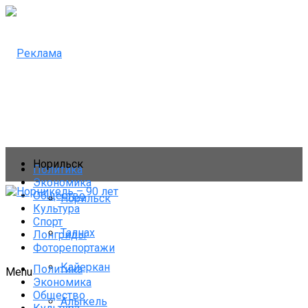
Норильск
Политика
Экономика
Общество
Норильск
Культура
Спорт
Талнах
Лонгриды
Фоторепортажи
Кайеркан
Политика
Menu
Экономика
Общество
Алыкель