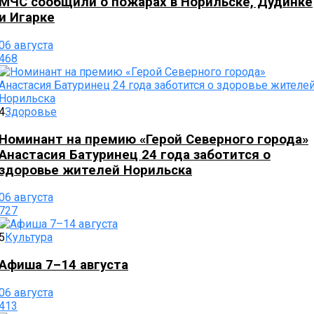
МЧС сообщили о пожарах в Норильске, Дудинке
и Игарке
06 августа
468
4
Здоровье
Номинант на премию «Герой Северного города»
Анастасия Батуринец 24 года заботится о
здоровье жителей Норильска
06 августа
727
5
Культура
Афиша 7–14 августа
06 августа
413