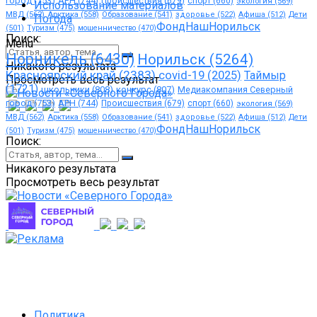
город
(753)
АРН
(744)
Происшествия
(679)
спорт
(660)
экология
(569)
Использование материалов
МВД
(562)
Арктика
(558)
Образование
(541)
здоровье
(522)
Афиша
(512)
Дети
Погода
ФондНашНорильск
(501)
Туризм
(475)
мошенничество
(470)
Поиск:
Menu
Норникель
(6430)
Норильск
(5264)
Никакого результата
Красноярский край
(2383)
covid-19
(2025)
Таймыр
Просмотреть весь результат
(1721)
школьники
(808)
конкурс
(807)
Медиакомпания Северный
город
(753)
АРН
(744)
Происшествия
(679)
спорт
(660)
экология
(569)
МВД
(562)
Арктика
(558)
Образование
(541)
здоровье
(522)
Афиша
(512)
Дети
ФондНашНорильск
(501)
Туризм
(475)
мошенничество
(470)
Поиск:
Никакого результата
Просмотреть весь результат
Политика