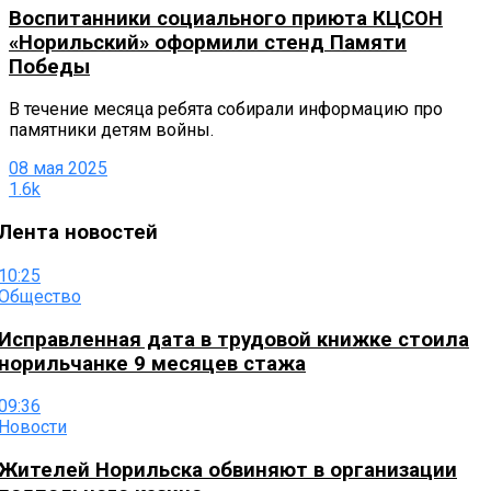
Воспитанники социального приюта КЦСОН
«Норильский» оформили стенд Памяти
Победы
В течение месяца ребята собирали информацию про
памятники детям войны.
08 мая 2025
1.6k
Лента новостей
10:25
Общество
Исправленная дата в трудовой книжке стоила
норильчанке 9 месяцев стажа
09:36
Новости
Жителей Норильска обвиняют в организации