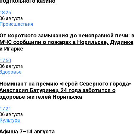
подпольного казино
18:25
06 августа
Происшествия
От короткого замыкания до неисправной печи: 
МЧС сообщили о пожарах в Норильске, Дудинке
и Игарке
17:50
06 августа
Здоровье
Номинант на премию «Герой Северного города»
Анастасия Батуринец 24 года заботится о
здоровье жителей Норильска
17:21
06 августа
Культура
Афиша 7–14 августа