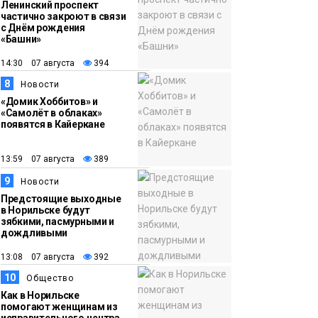
Ленинский проспект
частично закроют в связи
с Днём рождения
«Башни»
14:30 07 августа
394
8
Новости
«Домик Хоббитов» и
«Самолёт в облаках»
появятся в Кайеркане
13:59 07 августа
389
9
Новости
Предстоящие выходные
в Норильске будут
зябкими, пасмурными и
дождливыми
13:08 07 августа
392
10
Общество
Как в Норильске
помогают женщинам из