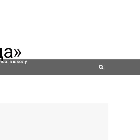
ровки
ноз:
в школу