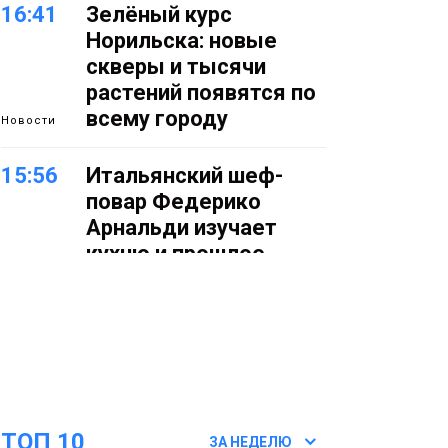
16:41
Зелёный курс
Норильска: новые
скверы и тысячи
растений появятся по
всему городу
Новости
15:56
Итальянский шеф-
повар Федерико
Арнальди изучает
кухню и прошлое
Норильска
Еда
15:11
Игрок ФК «Норильск»
Артём Антошкин
помог сборной России
взять золото в
ТОП 10
футзальном турнире
ЗА НЕДЕЛЮ
Спорт