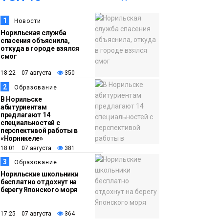
1
Новости
14:30
Ленинский проспект
Норильская служба
частично закроют в
спасения объяснила,
связи с Днём
откуда в городе взялся
смог
рождения «Башни»
Новости
18:22 07 августа
350
2
13:59
«Домик Хоббитов» и
Образование
В Норильске
«Самолёт в облаках»
абитуриентам
появятся в Кайеркане
предлагают 14
Новости
специальностей с
перспективой работы в
«Норникеле»
13:08
Предстоящие
18:01 07 августа
381
выходные в
3
Образование
Норильске будут
Норильские школьники
зябкими, пасмурными
бесплатно отдохнут на
берегу Японского моря
и дождливыми
Новости
17:25 07 августа
364