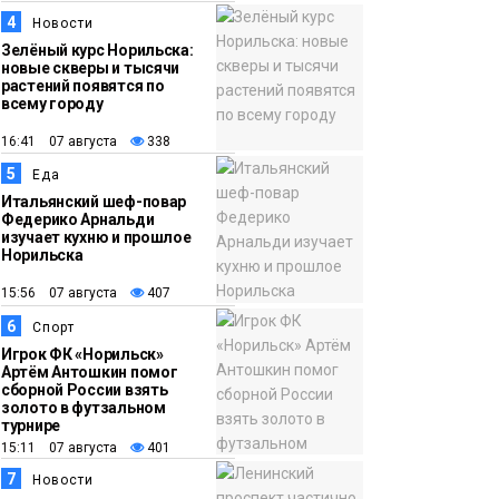
12:32
Как в Норильске
4
Новости
помогают женщинам
Зелёный курс Норильска:
из исправительного
новые скверы и тысячи
растений появятся по
центра
всему городу
адаптироваться к
16:41 07 августа
338
жизни
Общество
5
Еда
Итальянский шеф-повар
Федерико Арнальди
изучает кухню и прошлое
Норильска
15:56 07 августа
407
6
Спорт
Игрок ФК «Норильск»
Артём Антошкин помог
сборной России взять
золото в футзальном
турнире
15:11 07 августа
401
7
Новости