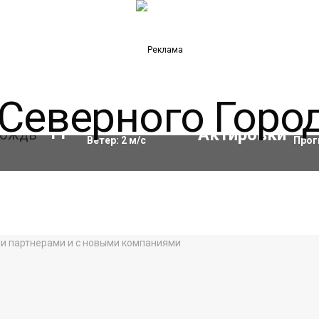
Влажность:
97
%
Акти
11
°C
Ветер:
2
м/с
Прог