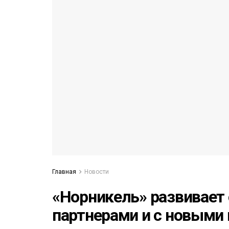
53)
558)
Главная
Новости
«Норникель» развивает
партнерами и с новыми