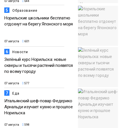
07 августа
644
5
Образование
Норильские школьники бесплатно
отдохнут на берегу Японского моря
07 августа
601
6
Новости
Зелёный курс Норильска: новые
скверы и тысячи растений появятся
по всему городу
07 августа
577
7
Еда
Итальянский шеф-повар Федерико
Арнальди изучает кухню и прошлое
Норильска
07 августа
598