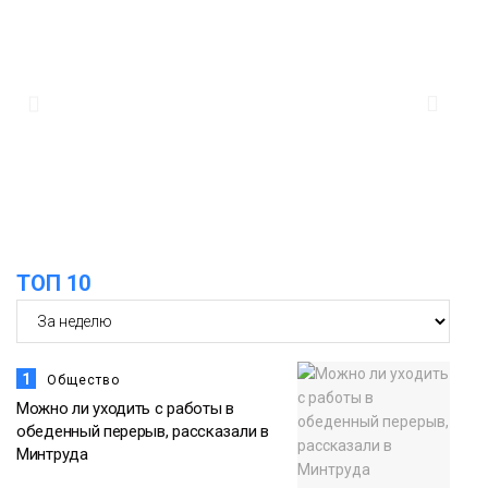
15:11
Игрок ФК «Норильск» Артём Антошкин
помог сборной России взять золото в
07 августа
футзальном турнире
Спорт
14:30
Ленинский проспект частично закроют
в связи с Днём рождения «Башни»
07 августа
Новости
13:59
«Домик Хоббитов» и «Самолёт в
ТОП 10
облаках» появятся в Кайеркане
07 августа
Новости
1
Общество
Можно ли уходить с работы в
обеденный перерыв, рассказали в
Минтруда