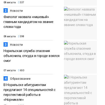
08 августа
537
2
Новости
Филолог назвала «нишевый»
главным кандидатом на звание
слова года
08 августа
598
3
Новости
Норильская служба спасения
объяснила, откуда в городе взялся
смог
07 августа
650
4
Образование
В Норильске абитуриентам
предлагают 14 специальностей с
перспективой работы в
«Норникеле»