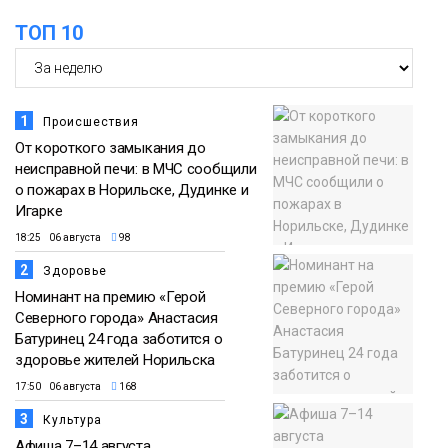
ТОП 10
1
Происшествия
От короткого замыкания до
неисправной печи: в МЧС сообщили
о пожарах в Норильске, Дудинке и
Игарке
18:25 06 августа
98
2
Здоровье
Номинант на премию «Герой
Северного города» Анастасия
Батуринец 24 года заботится о
здоровье жителей Норильска
17:50 06 августа
168
3
Культура
Афиша 7–14 августа