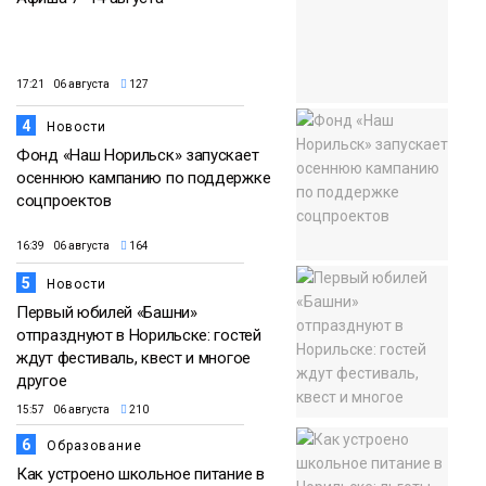
17:21 06 августа
127
4
Новости
Фонд «Наш Норильск» запускает
осеннюю кампанию по поддержке
соцпроектов
16:39 06 августа
164
5
Новости
Первый юбилей «Башни»
отпразднуют в Норильске: гостей
ждут фестиваль, квест и многое
другое
15:57 06 августа
210
6
Образование
Как устроено школьное питание в