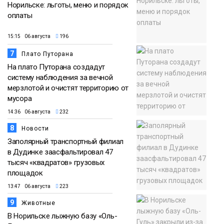
Норильске: льготы, меню и порядок
оплаты
15:15 06 августа
196
7
Плато Путорана
На плато Путорана создадут
систему наблюдения за вечной
мерзлотой и очистят территорию от
мусора
14:36 06 августа
232
8
Новости
Заполярный транспортный филиал
в Дудинке заасфальтировал 47
тысяч «квадратов» грузовых
площадок
13:47 06 августа
223
9
Животные
В Норильске лыжную базу «Оль-