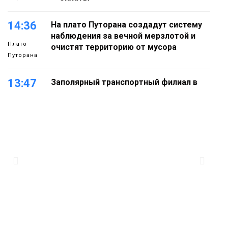
14:36
На плато Путорана создадут систему
наблюдения за вечной мерзлотой и
Плато
очистят территорию от мусора
Путорана
13:47
Заполярный транспортный филиал в
Дудинке заасфальтировал 47 тысяч
«квадратов» грузовых площадок
Новости
13:10
В Норильске лыжную базу «Оль-Гуль»
закрыли из-за появления медведя
Животные
12:25
Барнаул обошёл Красноярск в
списке городов, откуда приехали
Проекты
норильчане
Медиакомпании