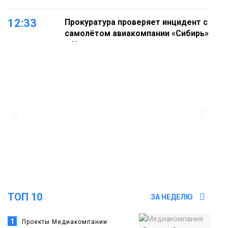
12:33
Прокуратура проверяет инцидент с
самолётом авиакомпании «Сибирь»
в Норильске
Происшествия
11:47
Правила перевозки групп детей
ужесточат с 1 сентября
Общество
11:04
Эксперт рассказал о пользе самой
большой и сочной ягоды
Еда
ТОП 10
ЗА НЕДЕЛЮ
1
Проекты Медиакомпании