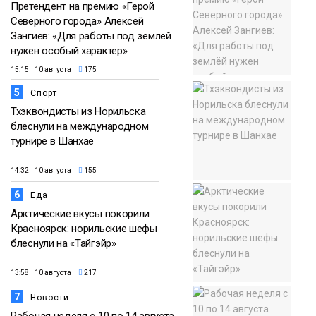
Претендент на премию «Герой
Северного города» Алексей
Зангиев: «Для работы под землёй
нужен особый характер»
15:15 10 августа
175
5
Спорт
Тхэквондисты из Норильска
блеснули на международном
турнире в Шанхае
14:32 10 августа
155
6
Еда
Арктические вкусы покорили
Красноярск: норильские шефы
блеснули на «Тайгэйр»
13:58 10 августа
217
7
Новости
Рабочая неделя с 10 по 14 августа