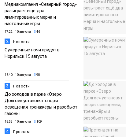
Медиакомпания «Северный город»
разыграет ещё два
лимитированных мерча и
настольные игры
17:22 10 августа
46
2
Новости
Сумеречные ночи придут в
Норильск 15 августа
16:40 10 августа
98
3
Новости
До холодов в парке «Озеро
Долгое» установят опоры
освещения, тренажёры и разобьют
газоны
15:58 10 августа
109
4
Проекты