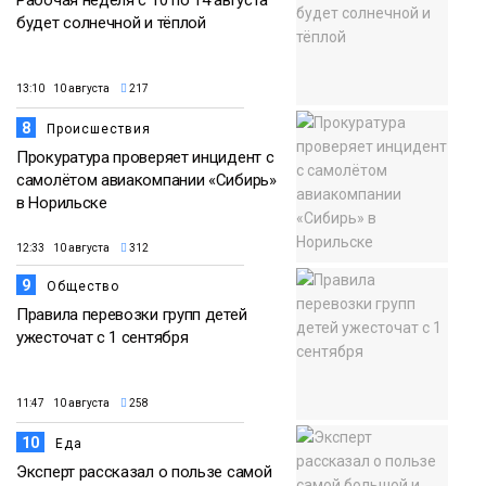
будет солнечной и тёплой
13:10 10 августа
217
8
Происшествия
Прокуратура проверяет инцидент с
самолётом авиакомпании «Сибирь»
в Норильске
12:33 10 августа
312
9
Общество
Правила перевозки групп детей
ужесточат с 1 сентября
11:47 10 августа
258
10
Еда
Эксперт рассказал о пользе самой