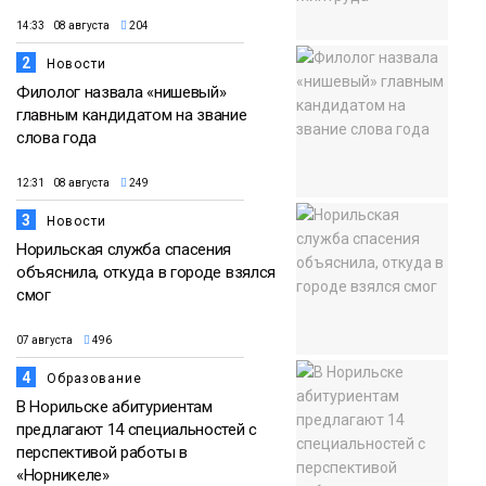
14:33 08 августа
204
2
Новости
Филолог назвала «нишевый»
главным кандидатом на звание
слова года
12:31 08 августа
249
3
Новости
Норильская служба спасения
объяснила, откуда в городе взялся
смог
07 августа
496
4
Образование
В Норильске абитуриентам
предлагают 14 специальностей с
перспективой работы в
«Норникеле»