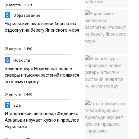
07 августа
509
5
Образование
Норильские школьники бесплатно
отдохнут на берегу Японского моря
07 августа
490
6
Новости
Зелёный курс Норильска: новые
скверы и тысячи растений появятся
по всему городу
07 августа
440
7
Еда
Итальянский шеф-повар Федерико
Арнальди изучает кухню и прошлое
Норильска