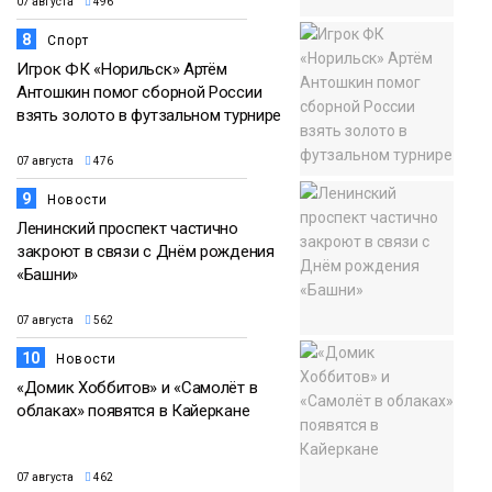
07 августа
496
8
Спорт
Игрок ФК «Норильск» Артём
Антошкин помог сборной России
взять золото в футзальном турнире
07 августа
476
9
Новости
Ленинский проспект частично
закроют в связи с Днём рождения
«Башни»
07 августа
562
10
Новости
«Домик Хоббитов» и «Самолёт в
облаках» появятся в Кайеркане
07 августа
462