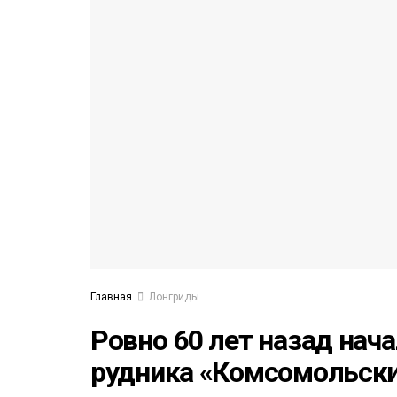
53)
558)
Главная
Лонгриды
Ровно 60 лет назад нач
рудника «Комсомольски