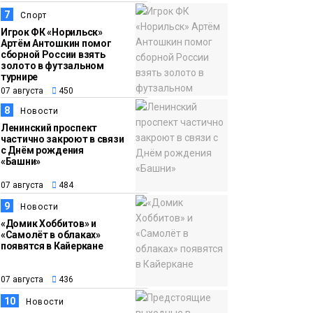
7
Спорт
Игрок ФК «Норильск»
Артём Антошкин помог
сборной России взять
золото в футзальном
турнире
07 августа
450
8
Новости
Ленинский проспект
частично закроют в связи
с Днём рождения
«Башни»
07 августа
484
9
Новости
«Домик Хоббитов» и
«Самолёт в облаках»
появятся в Кайеркане
07 августа
436
10
Новости