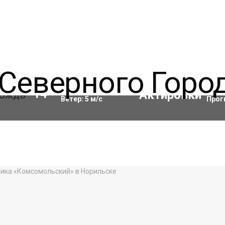
Влажность:
66
%
Акти
14
°C
Ветер:
5
м/с
Прог