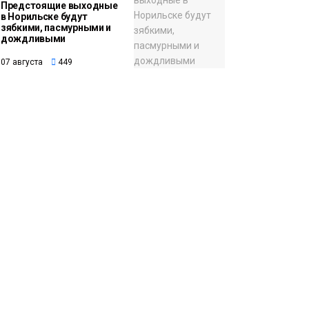
Предстоящие выходные
в Норильске будут
зябкими, пасмурными и
дождливыми
07 августа
449