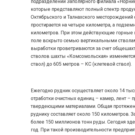
подразделений Заполярного филиала «Норни
которые представляют полный спектр проду
Октябрьского и Талнахского месторождений
простирается на четыре километра, а подзем
километров. При этом действующие горные 
поле вскрыто семью вертикальными стволам
выработки проветриваются за счет общешахт
стволов шахты «Комсомольская» изменяетс
ствол) до 605 метров – КС (клетевой ствол).
Ежегодно рудник осуществляет около 14 тыс
отработки очистных единиц – камер, лент – 
твердеющими материалами. Общая протяжен
руднику составляет около 150 километров. З
более 150 миллионов тонн руды. Сегодня зд
год. При такой производительности предприя