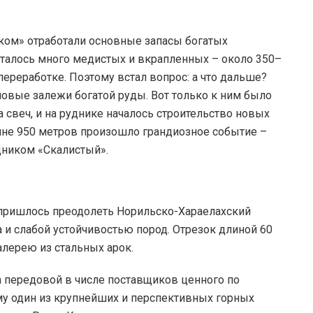
ком» отработали основные запасы богатых
талось много медистых и вкрапленных – около 350–
переработке. Поэтому встал вопрос: а что дальше?
овые залежи богатой руды. Вот только к ним было
 свеч, и на руднике началось строительство новых
бине 950 метров произошло грандиозное событие –
дником «Скалистый».
 пришлось преодолеть Норильско-Хараелахский
 и слабой устойчивостью пород. Отрезок длиной 60
алерею из стальных арок.
 передовой в числе поставщиков ценного по
у один из крупнейших и перспективных горных