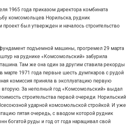
реля 1965 года приказом директора комбината
ьбу комсомольцев Норильска, рудник
 проект был утвержден и началось строительство
фундамент подъемной машины, прогремел 29 марта
й шпур на руднике «Комсомольский» забурила
ташина. Там же она один за другим ставила рекорды
 в марте 1971 года первые шесть думпкаров с рудой
нная комиссия приняла в эксплуатацию первую
и вторую. За неполный год «Комсомольский» выдал
оимость строительства первой очереди. Норильский
 Всесоюзной ударной комсомольской стройкой. И уже
тацию пятая очередь, с вводом которой рудник
нн богатой руды и год от года наращивал свой