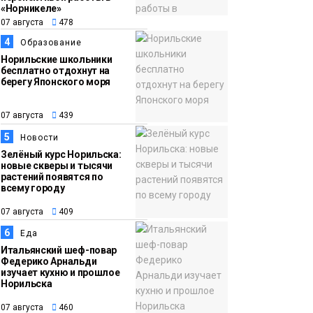
07 августа
выходные в
«Норникеле»
Норильске будут
07 августа
478
зябкими, пасмурными
4
Образование
и дождливыми
Норильские школьники
Новости
бесплатно отдохнут на
берегу Японского моря
07 августа
439
5
Новости
Зелёный курс Норильска:
новые скверы и тысячи
растений появятся по
всему городу
07 августа
409
6
Еда
Итальянский шеф-повар
Федерико Арнальди
изучает кухню и прошлое
Норильска
07 августа
460