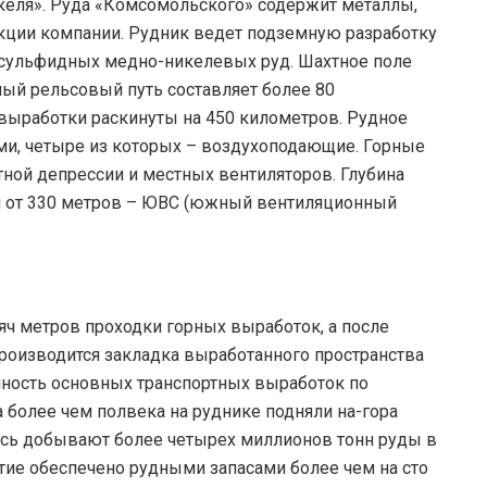
келя». Руда «Комсомольского» содержит металлы,
кции компании. Рудник ведет подземную разработку
 сульфидных медно-никелевых руд. Шахтное поле
ный рельсовый путь составляет более 80
выработки раскинуты на 450 километров. Рудное
и, четыре из которых – воздухоподающие. Горные
ной депрессии и местных вентиляторов. Глубина
я от 330 метров – ЮВС (южный вентиляционный
яч метров проходки горных выработок, а после
производится закладка выработанного пространства
ность основных транспортных выработок по
а более чем полвека на руднике подняли на-гора
есь добывают более четырех миллионов тонн руды в
тие обеспечено рудными запасами более чем на сто