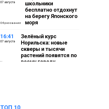
07 августа
школьники
бесплатно отдохнут
на берегу Японского
моря
Образование
16:41
Зелёный курс
07 августа
Норильска: новые
скверы и тысячи
растений появятся по
всему городу
Новости
15:56
Итальянский шеф-
07 августа
повар Федерико
Арнальди изучает
кухню и прошлое
Норильска
Еда
ТОП 10