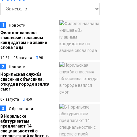
15:11
Игрок ФК «Норильск»
07 августа
Артём Антошкин
помог сборной России
1
Новости
взять золото в
Филолог назвала
«нишевый» главным
футзальном турнире
Спорт
кандидатом на звание
слова года
14:30
Ленинский проспект
12:31 08 августа
90
07 августа
частично закроют в
2
Новости
связи с Днём
Норильская служба
рождения «Башни»
спасения объяснила,
Новости
откуда в городе взялся
смог
13:59
«Домик Хоббитов» и
07 августа
459
07 августа
«Самолёт в облаках»
3
Образование
появятся в Кайеркане
Новости
В Норильске
абитуриентам
предлагают 14
13:08
Предстоящие
специальностей с
перспективой работы в