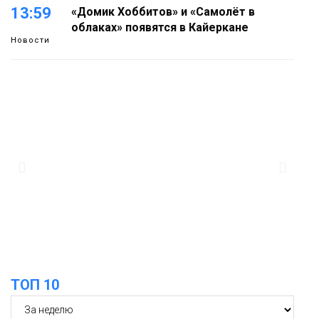
13:59
«Домик Хоббитов» и «Самолёт в
облаках» появятся в Кайеркане
Новости
13:08
Предстоящие выходные в Норильске
будут зябкими, пасмурными и
дождливыми
Новости
12:32
Как в Норильске помогают женщинам
из исправительного центра
адаптироваться к жизни
Общество
ТОП 10