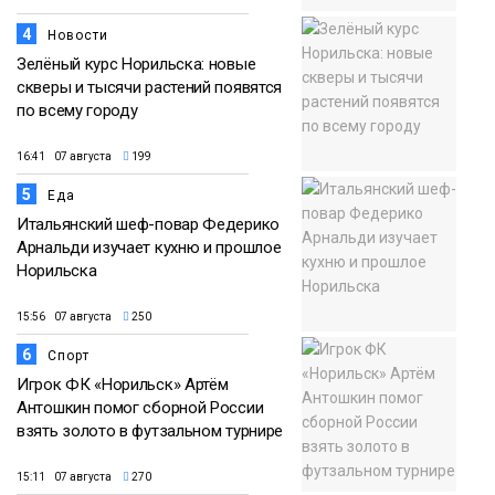
4
Новости
Зелёный курс Норильска: новые
скверы и тысячи растений появятся
по всему городу
16:41 07 августа
199
5
Еда
Итальянский шеф-повар Федерико
Арнальди изучает кухню и прошлое
Норильска
15:56 07 августа
250
6
Спорт
Игрок ФК «Норильск» Артём
Антошкин помог сборной России
взять золото в футзальном турнире
15:11 07 августа
270