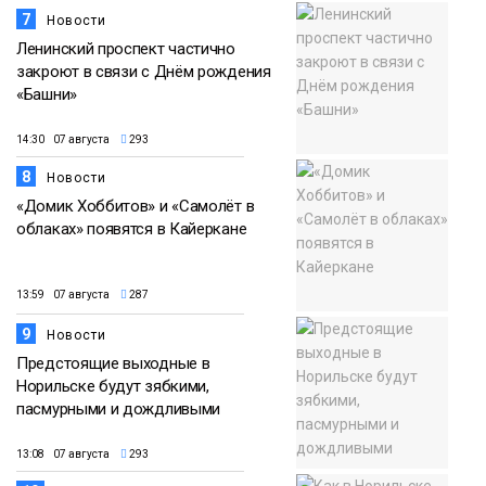
7
Новости
Ленинский проспект частично
закроют в связи с Днём рождения
«Башни»
14:30 07 августа
293
8
Новости
«Домик Хоббитов» и «Самолёт в
облаках» появятся в Кайеркане
13:59 07 августа
287
9
Новости
Предстоящие выходные в
Норильске будут зябкими,
пасмурными и дождливыми
13:08 07 августа
293