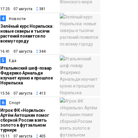
12:32
Как в Норильске
помогают женщинам
17:25 07 августа
381
из исправительного
4
Новости
центра
Зелёный курс Норильска:
новые скверы и тысячи
адаптироваться к
растений появятся по
жизни
всему городу
Общество
16:41 07 августа
344
5
Еда
Итальянский шеф-повар
Федерико Арнальди
изучает кухню и прошлое
Норильска
15:56 07 августа
413
6
Спорт
Игрок ФК «Норильск»
Артём Антошкин помог
сборной России взять
золото в футзальном
турнире
15:11 07 августа
405