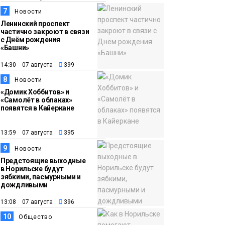
7
Новости
Ленинский проспект
частично закроют в связи
с Днём рождения
«Башни»
14:30 07 августа
399
8
Новости
«Домик Хоббитов» и
«Самолёт в облаках»
появятся в Кайеркане
13:59 07 августа
395
9
Новости
Предстоящие выходные
в Норильске будут
зябкими, пасмурными и
дождливыми
13:08 07 августа
396
10
Общество