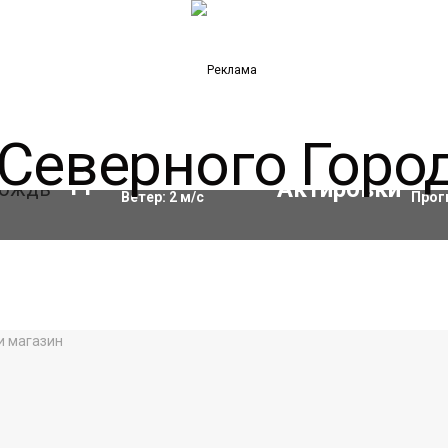
Влажность:
97
%
Акти
11
°C
Ветер:
2
м/с
Прог