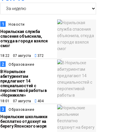
14:30
Ленинский проспект
частично закроют в
1
Новости
связи с Днём
Норильская служба
спасения объяснила,
рождения «Башни»
Новости
откуда в городе взялся
смог
13:59
«Домик Хоббитов» и
18:22 07 августа
372
«Самолёт в облаках»
2
Образование
появятся в Кайеркане
Новости
В Норильске
абитуриентам
предлагают 14
13:08
Предстоящие
специальностей с
перспективой работы в
выходные в
«Норникеле»
Норильске будут
18:01 07 августа
404
зябкими, пасмурными
3
Образование
и дождливыми
Норильские школьники
Новости
бесплатно отдохнут на
берегу Японского моря