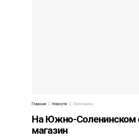
53)
558)
Главная
Новости
Экономика
На Южно-Соленинском 
магазин