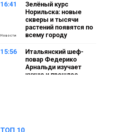
16:41
Зелёный курс
Норильска: новые
скверы и тысячи
растений появятся по
всему городу
Новости
15:56
Итальянский шеф-
повар Федерико
Арнальди изучает
кухню и прошлое
Норильска
Еда
15:11
Игрок ФК «Норильск»
Артём Антошкин
помог сборной России
взять золото в
ТОП 10
футзальном турнире
Спорт