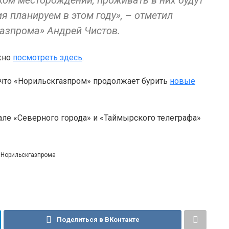
ком месторождении, проживать в них будут
я планируем в этом году», – отметил
азпрома» Андрей Чистов.
жно
посмотреть здесь
.
 что «Норильскгазпром» продолжает бурить
новые
але «Северного города» и «Таймырского телеграфа»
й Норильскгазпрома
Поделиться в ВКонтакте