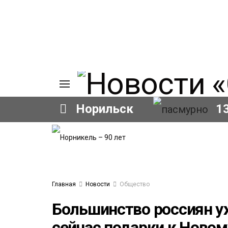
Норильск
1
ИЯ
А
Ы
А
ОВАНИЕ
Главная
Новости
Общество
ОВ
Большинство россиян у
сейчас подарки к Новом