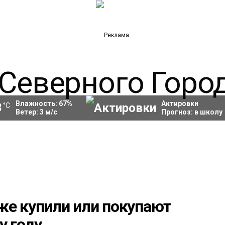
Влажность:
67
%
Актировки
3
°C
Ветер:
3
м/с
Прогноз:
в школу
же купили или покупают
у году