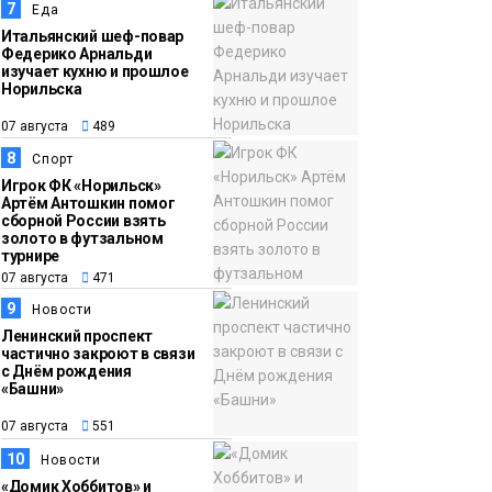
7
Еда
Итальянский шеф-повар
Федерико Арнальди
изучает кухню и прошлое
Норильска
07 августа
489
8
Спорт
Игрок ФК «Норильск»
Артём Антошкин помог
сборной России взять
золото в футзальном
турнире
07 августа
471
9
Новости
Ленинский проспект
частично закроют в связи
с Днём рождения
«Башни»
07 августа
551
10
Новости
«Домик Хоббитов» и