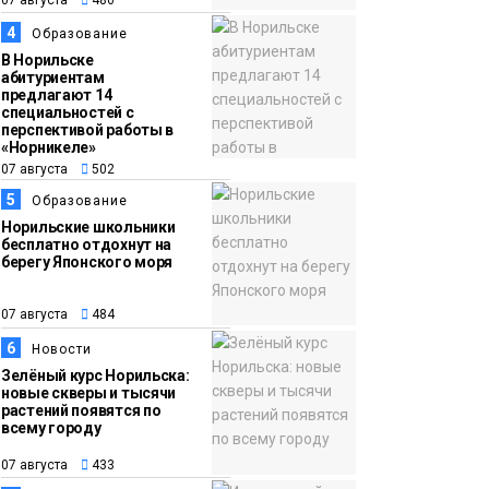
13:59
«Домик Хоббитов» и
4
Образование
07 августа
«Самолёт в облаках»
В Норильске
абитуриентам
появятся в Кайеркане
предлагают 14
Новости
специальностей с
перспективой работы в
«Норникеле»
07 августа
502
5
Образование
Норильские школьники
бесплатно отдохнут на
берегу Японского моря
07 августа
484
6
Новости
Зелёный курс Норильска:
новые скверы и тысячи
растений появятся по
всему городу
07 августа
433