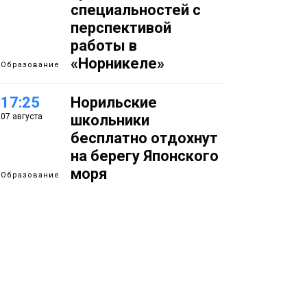
специальностей с
перспективой
работы в
«Норникеле»
Образование
17:25
Норильские
07 августа
школьники
бесплатно отдохнут
на берегу Японского
моря
Образование
16:41
Зелёный курс
07 августа
Норильска: новые
скверы и тысячи
растений появятся по
всему городу
Новости