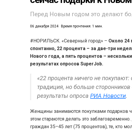
Перед Новым годом это делают б
06 декабря 2024
Время прочтения: 1 мин.
#НОРИЛЬСК. «Северный город» –
Около 24 
спонтанно, 22 процента – за две-три недел
53)
Нового года, а пять процентов – нескольк
558)
результатах опросов SuperJob.
«22 процента ничего не покупают: с
традиция, но больше сторонников 
результаты опроса
РИА Новости
.
Женщины занимаются покупками подарков чащ
этом стараются делать это заблаговременно
граждан 35–45 лет (75 процентов), те, кто м