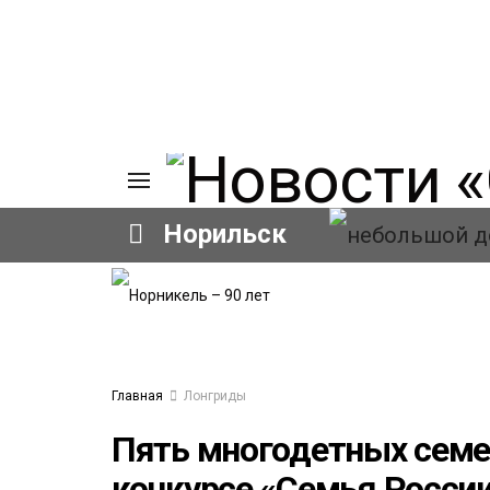
Норильск
ИЯ
А
Ы
А
ОВАНИЕ
Главная
Лонгриды
ОВ
Пять многодетных семе
конкурсе «Семья Росси