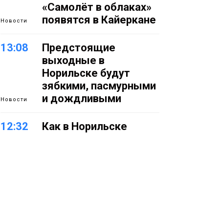
«Самолёт в облаках»
появятся в Кайеркане
Новости
13:08
Предстоящие
выходные в
Норильске будут
зябкими, пасмурными
и дождливыми
Новости
12:32
Как в Норильске
помогают женщинам
из исправительного
центра
адаптироваться к
жизни
Общество
11:53
22 земских работника