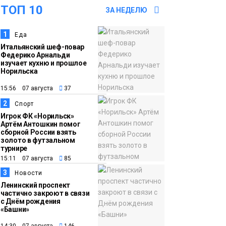
ТОП 10
культуры отправятся
ЗА НЕДЕЛЮ
в малые города и сёла
1
Еда
региона
Культура
Итальянский шеф-повар
Федерико Арнальди
изучает кухню и прошлое
11:10
«ЗдравКонтроль» для
Норильска
оперативной связи
15:56 07 августа
37
пациентов с
2
медучреждениями
Спорт
Игрок ФК «Норильск»
запустили в регионе
Здоровье
Артём Антошкин помог
сборной России взять
золото в футзальном
10:25
Исправленная дата в
турнире
15:11 07 августа
85
трудовой книжке
стоила норильчанке 9
3
Новости
Ленинский проспект
месяцев стажа
Общество
частично закроют в связи
с Днём рождения
«Башни»
09:36
Жителей Норильска