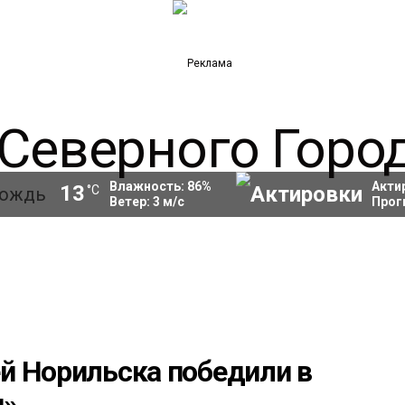
Влажность:
86
%
Акти
13
°C
Ветер:
3
м/с
Прог
й Норильска победили в
и»