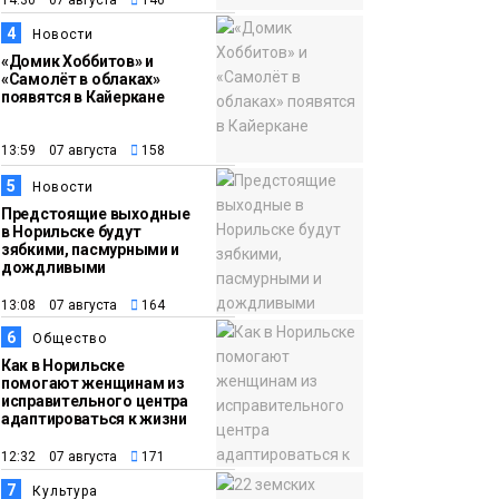
14:30 07 августа
146
обвиняют в
организации
4
Новости
подпольного казино
«Домик Хоббитов» и
Новости
«Самолёт в облаках»
появятся в Кайеркане
13:59 07 августа
158
5
Новости
Предстоящие выходные
в Норильске будут
зябкими, пасмурными и
дождливыми
13:08 07 августа
164
6
Общество
Как в Норильске
помогают женщинам из
исправительного центра
адаптироваться к жизни
12:32 07 августа
171
7
Культура