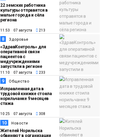
22 земских работника
культуры отправятся в
малые города и сёла
региона
11:53 07 августа
213
8
Здоровье
«ЗдравКонтроль» для
оперативной связи
пациентов с
медучреждениями
запустили в регионе
11:10 07 августа
233
9
Общество
Исправленная дата в
трудовой книжке стоила
норильчанке 9 месяцев
стажа
10:25 07 августа
308
10
Новости
Жителей Норильска
обвиняют в организации