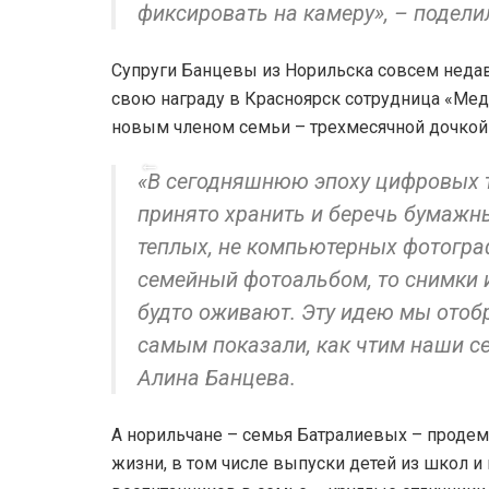
фиксировать на камеру», – подели
Супруги Банцевы из Норильска совсем недавн
свою награду в Красноярск сотрудница «Мед
новым членом семьи – трехмесячной дочкой
«В сегодняшнюю эпоху цифровых те
принято хранить и беречь бумажн
теплых, не компьютерных фотограф
семейный фотоальбом, то снимки 
будто оживают. Эту идею мы отобр
самым показали, как чтим наши с
Алина Банцева.
А норильчане – семья Батралиевых – проде
жизни, в том числе выпуски детей из школ и 