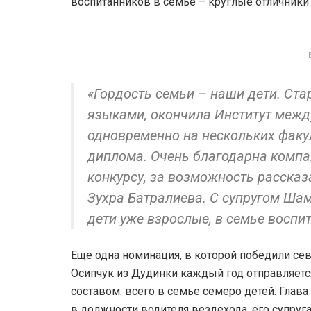
воспитанников в семье – круглые отличники
«Гордость семьи – наши дети. Ст
языками, окончила Институт межд
одновременно на нескольких факу
диплома. Очень благодарна компа
конкурсу, за возможность рассказ
Зухра Батралиева. С супругом Шамр
дети уже взрослые, в семье воспи
Еще одна номинация, в которой победили се
Осипчук из Дудинки каждый год отправляет
составом: всего в семье семеро детей. Глав
в должности водителя вездехода, его супруг