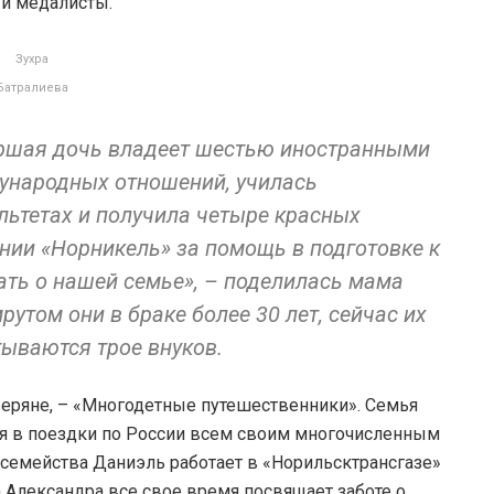
 и медалисты.
Зухра
Батралиева
аршая дочь владеет шестью иностранными
ународных отношений, училась
льтетах и получила четыре красных
нии «Норникель» за помощь в подготовке к
ать о нашей семье», – поделилась мама
утом они в браке более 30 лет, сейчас их
тываются трое внуков.
веряне, – «Многодетные путешественники». Семья
ся в поездки по России всем своим многочисленным
а семейства Даниэль работает в «Норильсктрансгазе»
а Александра все свое время посвящает заботе о