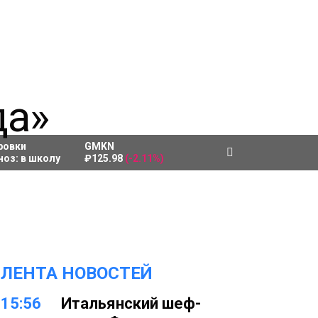
ровки
GMKN
ноз:
в школу
₽125.98
(-2.11%)
ЛЕНТА НОВОСТЕЙ
15:56
Итальянский шеф-