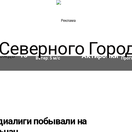
Влажность:
69
%
Акти
13
°C
Ветер:
5
м/с
Прог
иалиги побывали на
ьчан