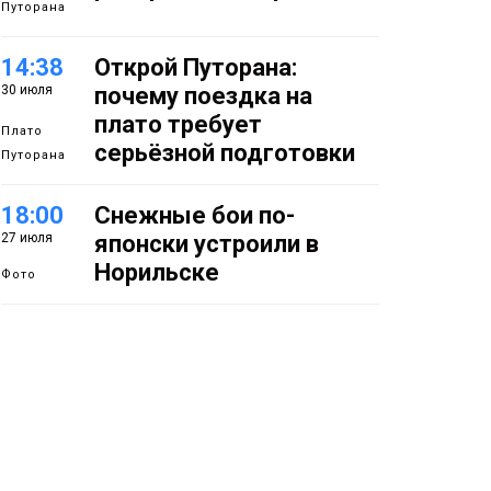
Путорана
14:38
Открой Путорана:
30 июля
почему поездка на
плато требует
Плато
серьёзной подготовки
Путорана
18:00
Снежные бои по-
27 июля
японски устроили в
Норильске
Фото
14:50
Летняя полевая школа
27 июля
стартовала в
Заполярье: как в
Норильске изучают
вечную мерзлоту
Наука