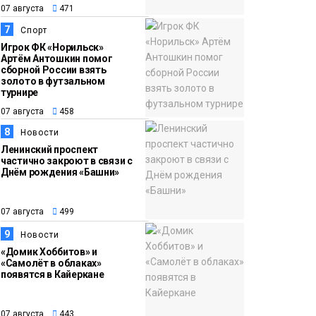
07 августа
471
7
Спорт
Игрок ФК «Норильск»
Артём Антошкин помог
сборной России взять
золото в футзальном
турнире
07 августа
458
8
Новости
Ленинский проспект
частично закроют в связи с
Днём рождения «Башни»
07 августа
499
9
Новости
«Домик Хоббитов» и
«Самолёт в облаках»
появятся в Кайеркане
07 августа
443