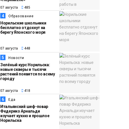
07 августа
485
4
Образование
Норильские школьники
бесплатно отдохнут на
берегу Японского моря
07 августа
448
5
Новости
Зелёный курс Норильска:
новые скверы и тысячи
растений появятся по всему
городу
07 августа
418
6
Еда
Итальянский шеф-повар
Федерико Арнальди
изучает кухню и прошлое
Норильска