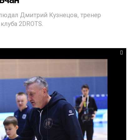
блюдал Дмитрий Кузнецов, тренер
клуба 2DROTS.