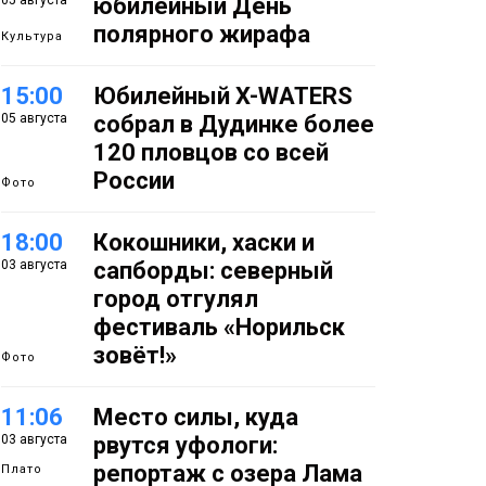
05 августа
юбилейный День
полярного жирафа
Культура
15:00
Юбилейный X-WATERS
05 августа
собрал в Дудинке более
120 пловцов со всей
России
Фото
18:00
Кокошники, хаски и
03 августа
сапборды: северный
город отгулял
фестиваль «Норильск
зовёт!»
Фото
11:06
Место силы, куда
03 августа
рвутся уфологи:
репортаж с озера Лама
Плато