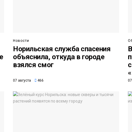
Новости
О
Норильская служба спасения
В
е
объяснила, откуда в городе
п
взялся смог
с
«
07 августа
466
07