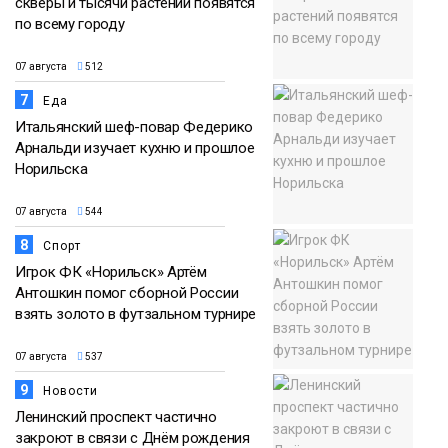
скверы и тысячи растений появятся
по всему городу
07 августа
512
7
Еда
Итальянский шеф-повар Федерико
Арнальди изучает кухню и прошлое
Норильска
07 августа
544
8
Спорт
Игрок ФК «Норильск» Артём
Антошкин помог сборной России
взять золото в футзальном турнире
07 августа
537
9
Новости
Ленинский проспект частично
закроют в связи с Днём рождения