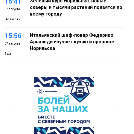
16:41
Зелёный курс Норильска: новые
скверы и тысячи растений появятся по
07 августа
всему городу
Новости
15:56
Итальянский шеф-повар Федерико
Арнальди изучает кухню и прошлое
07 августа
Норильска
Еда
15:11
Игрок ФК «Норильск» Артём Антошкин
помог сборной России взять золото в
07 августа
футзальном турнире
Спорт
14:30
Ленинский проспект частично закроют
в связи с Днём рождения «Башни»
07 августа
Новости