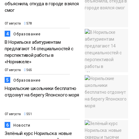
объяснила, откуда в городе взялся
смог
07 августа
578
4
Образование
В Норильске абитуриентам
предлагают 14 специальностей с
перспективой работы в
«Норникеле»
07 августа
565
5
Образование
Норильские школьники бесплатно
отдохнут на берегу Японского моря
07 августа
551
6
Новости
Зелёный курс Норильска: новые