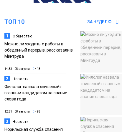
13:59
«Домик Хоббитов» и «Самолёт в
облаках» появятся в Кайеркане
07 августа
ТОП 10
ЗА НЕДЕЛЮ
Новости
1
Общество
Можно ли уходить с работы в
обеденный перерыв, рассказали в
Минтруда
14:33 08 августа
418
2
Новости
Филолог назвала «нишевый»
главным кандидатом на звание
слова года
12:31 08 августа
498
3
Новости
Норильская служба спасения