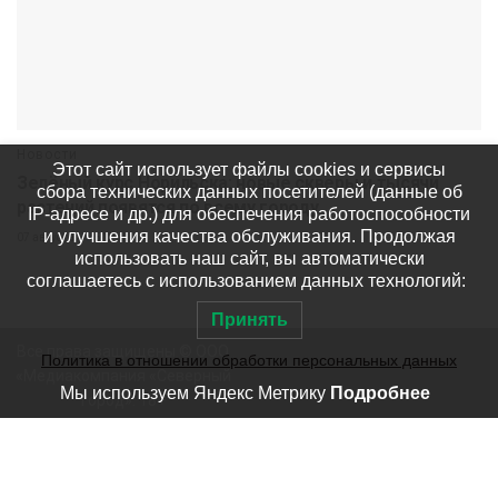
Новости
Этот сайт использует файлы cookies и сервисы
Зелёный курс Норильска: новые скверы и тысячи
сбора технических данных посетителей (данные об
растений появятся по всему городу
IP-адресе и др.) для обеспечения работоспособности
и улучшения качества обслуживания. Продолжая
07 августа
512
использовать наш сайт, вы автоматически
соглашаетесь с использованием данных технологий:
Принять
Все права защищены © ООО
Политика в отношении обработки персональных данных
«Медиакомпания «Северный
Мы используем Яндекс Метрику
Подробнее
город». 18+