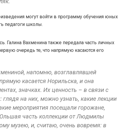
ляк.
оизведения могут войти в программу обучения юных
ть педагоги школы.
сь. Галина Вахменина также передала часть личных
ервую очередь те, что напрямую касаются его
хмениной, напомню, возглавлявшей
апрямую касается Норильска, и она
нтах, значках. Их ценность – в связи с
 глядя на них, можно узнать, какие лекции
какие мероприятия посещали горожане,
БОльшая часть коллекции от Людмилы
му музею, и, считаю, очень вовремя: в