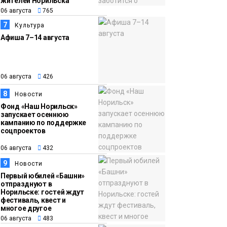
жителей Норильска
06 августа
765
7
Культура
Афиша 7–14 августа
06 августа
426
8
Новости
Фонд «Наш Норильск»
запускает осеннюю
кампанию по поддержке
соцпроектов
06 августа
432
9
Новости
Первый юбилей «Башни»
отпразднуют в
Норильске: гостей ждут
фестиваль, квест и
многое другое
06 августа
483