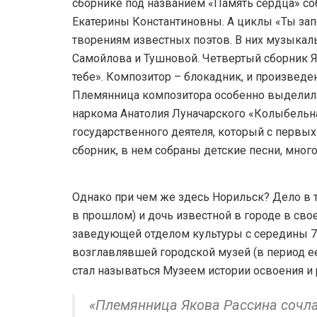
сборнике под названием «Память сердца» с
Екатерины Константиновны. А циклы «Ты зап
творениям известных поэтов. В них музыкаль
Самойлова и Тушновой. Четвертый сборник Я
тебе». Композитор – блокадник, и произведен
Племянница композитора особенно выделила
наркома Анатолия Луначарского «Колыбельн
государственного деятеля, который с первы
сборник, в нем собраны детские песни, мног
Однако при чем же здесь Норильск? Дело в т
в прошлом) и дочь известной в городе в св
заведующей отделом культуры с середины 70-
возглавлявшей городской музей (в период 
стал называться Музеем истории освоения и
«Племянница Якова Рассина сочл