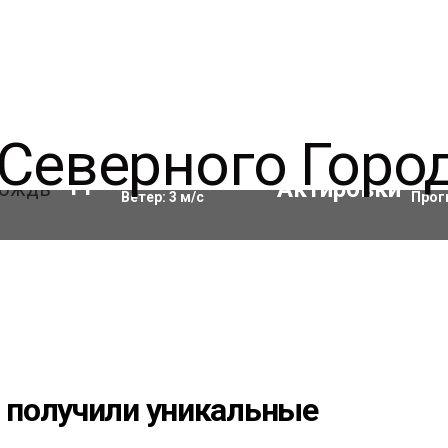
Влажность:
90
%
Акти
11
°C
Ветер:
3
м/с
Прог
 получили уникальные