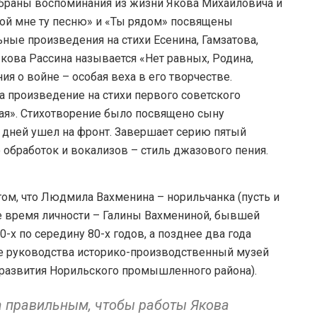
обраны воспоминания из жизни Якова Михайловича и
ой мне ту песню» и «Ты рядом» посвящены
ные произведения на стихи Есенина, Гамзатова,
кова Рассина называется «Нет равных, Родина,
ия о войне – особая веха в его творчестве.
 произведение на стихи первого советского
ая». Стихотворение было посвящено сыну
х дней ушел на фронт. Завершает серию пятый
о обработок и вокализов – стиль джазового пения.
ом, что Людмила Вахменина – норильчанка (пусть и
ое время личности – Галины Вахмениной, бывшей
х по середину 80-х годов, а позднее два года
ее руководства историко-производственный музей
 развития Норильского промышленного района).
а правильным, чтобы работы Якова