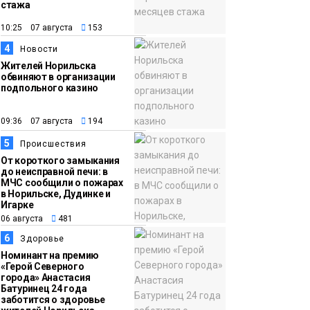
стажа
15:15
Как устроено
10:25 07 августа
153
06 августа
школьное питание в
4
Новости
Норильске: льготы,
Жителей Норильска
меню и порядок
обвиняют в организации
подпольного казино
оплаты
Образование
09:36 07 августа
194
5
Происшествия
От короткого замыкания
до неисправной печи: в
МЧС сообщили о пожарах
в Норильске, Дудинке и
Игарке
06 августа
481
6
Здоровье
Номинант на премию
«Герой Северного
города» Анастасия
Батуринец 24 года
заботится о здоровье