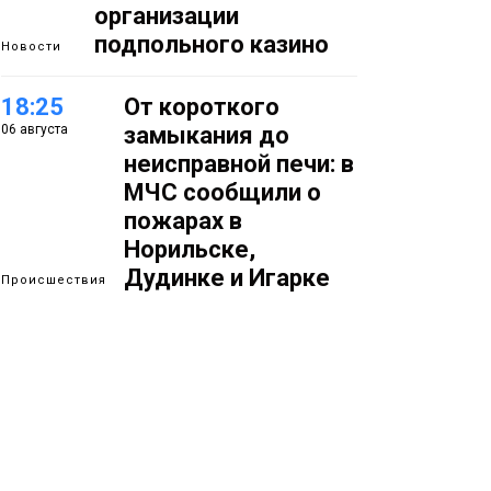
организации
подпольного казино
Новости
18:25
От короткого
06 августа
замыкания до
неисправной печи: в
МЧС сообщили о
пожарах в
Норильске,
Дудинке и Игарке
Происшествия
17:50
Номинант на премию
06 августа
«Герой Северного
города» Анастасия
Батуринец 24 года
заботится о здоровье
жителей Норильска
Здоровье