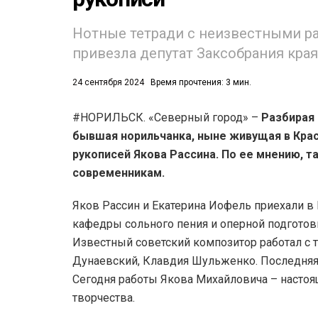
53)
Нотные тетради с неизвестными р
привезла депутат Заксобрания края
558)
24 сентября 2024
Время прочтения: 3 мин.
#НОРИЛЬСК. «Северный город» –
Разбирая
бывшая норильчанка, ныне живущая в Кра
рукописей Якова Рассина. По ее мнению, 
современникам.
Яков Рассин и Екатерина Иофель приехали в 
кафедры сольного пения и оперной подготовк
Известный советский композитор работал с т
Дунаевский, Клавдия Шульженко. Последняя, 
Сегодня работы Якова Михайловича – настоя
творчества.