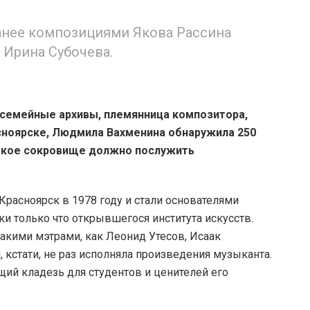
анее композициями Якова Рассина
 Ирина Субочева.
 семейные архивы, племянница композитора,
сноярске, Людмила Вахменина обнаружила 250
такое сокровище должно послужить
Красноярск в 1978 году и стали основателями
и только что открывшегося института искусств.
акими мэтрами, как Леонид Утесов, Исаак
кстати, не раз исполняла произведения музыканта.
щий кладезь для студентов и ценителей его