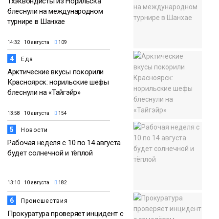
Тхэквондисты из Норильска
блеснули на международном
турнире в Шанхае
14:32 10 августа
109
4
Еда
Арктические вкусы покорили
Красноярск: норильские шефы
блеснули на «Тайгэйр»
13:58 10 августа
154
5
Новости
Рабочая неделя с 10 по 14 августа
будет солнечной и тёплой
13:10 10 августа
182
6
Происшествия
Прокуратура проверяет инцидент с