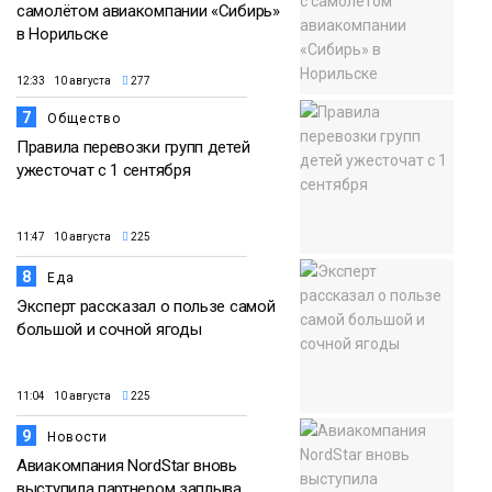
самолётом авиакомпании «Сибирь»
в Норильске
12:33 10 августа
277
7
Общество
Правила перевозки групп детей
ужесточат с 1 сентября
11:47 10 августа
225
8
Еда
Эксперт рассказал о пользе самой
большой и сочной ягоды
11:04 10 августа
225
9
Новости
Авиакомпания NordStar вновь
выступила партнером заплыва