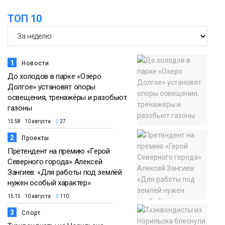
ТОП 10
1
Новости
До холодов в парке «Озеро
Долгое» установят опоры
освещения, тренажёры и разобьют
газоны
15:58 10 августа
27
2
Проекты
Претендент на премию «Герой
Северного города» Алексей
Зангиев: «Для работы под землёй
нужен особый характер»
15:15 10 августа
110
3
Спорт