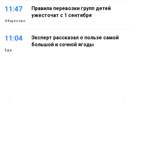
11:47
Правила перевозки групп детей
ужесточат с 1 сентября
Общество
11:04
Эксперт рассказал о пользе самой
большой и сочной ягоды
Еда
10:23
Авиакомпания NordStar вновь
выступила партнером заплыва
X‑WATERS Енисей в Дудинке
Новости
09:37
Фиктивный брак ради вида на
жительство раскрыли в Норильске
Общество