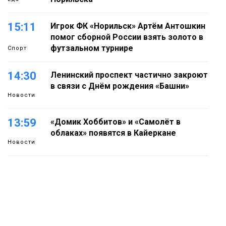
15:11
Игрок ФК «Норильск» Артём Антошкин
помог сборной России взять золото в
футзальном турнире
Спорт
14:30
Ленинский проспект частично закроют
в связи с Днём рождения «Башни»
Новости
13:59
«Домик Хоббитов» и «Самолёт в
облаках» появятся в Кайеркане
Новости
13:08
Предстоящие выходные в Норильске
будут зябкими, пасмурными и
дождливыми
Новости
12:32
Как в Норильске помогают женщинам