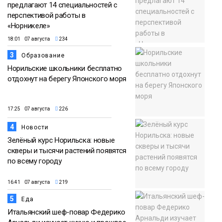
предлагают 14 специальностей с
перспективой работы в
«Норникеле»
18:01 07 августа
234
3
Образование
Норильские школьники бесплатно
отдохнут на берегу Японского моря
17:25 07 августа
226
4
Новости
Зелёный курс Норильска: новые
скверы и тысячи растений появятся
по всему городу
16:41 07 августа
219
5
Еда
Итальянский шеф-повар Федерико