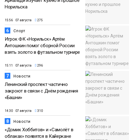
Арнальди изучает кухню и прошлое
Норильска
15:56 07 августа
275
6
Спорт
Игрок ФК «Норильск» Артём
Антошкин помог сборной России
взять золото в футзальном турнире
15:11 07 августа
296
7
Новости
Ленинский проспект частично
закроют в связи с Днём рождения
«Башни»
14:30 07 августа
310
8
Новости
«Домик Хоббитов» и «Самолёт в
облаках» появятся в Кайеркане