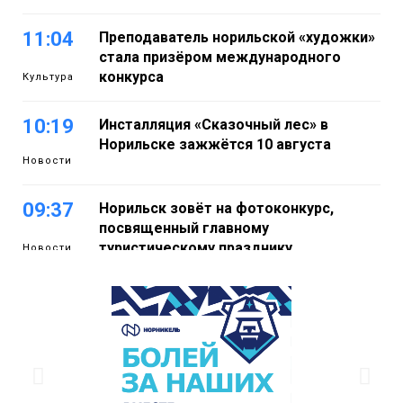
11:04
Преподаватель норильской «художки»
стала призёром международного
конкурса
Культура
10:19
Инсталляция «Сказочный лес» в
Норильске зажжётся 10 августа
Новости
09:37
Норильск зовёт на фотоконкурс,
посвященный главному
туристическому празднику
Новости
18:22
Синоптики предупредили о ливнях,
граде и шквалистом ветре на юге
05 августа
Таймыра
17:37
Акцию «Помоги пойти учиться»
запустили в Молодёжном центре