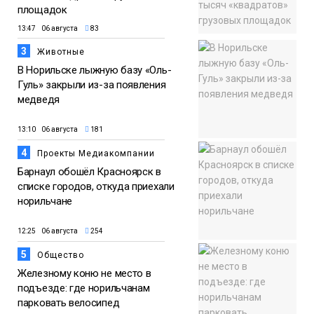
площадок
13:47 06 августа
83
3
Животные
В Норильске лыжную базу «Оль-
Гуль» закрыли из-за появления
медведя
13:10 06 августа
181
4
Проекты Медиакомпании
Барнаул обошёл Красноярск в
списке городов, откуда приехали
норильчане
12:25 06 августа
254
5
Общество
Железному коню не место в
подъезде: где норильчанам
парковать велосипед