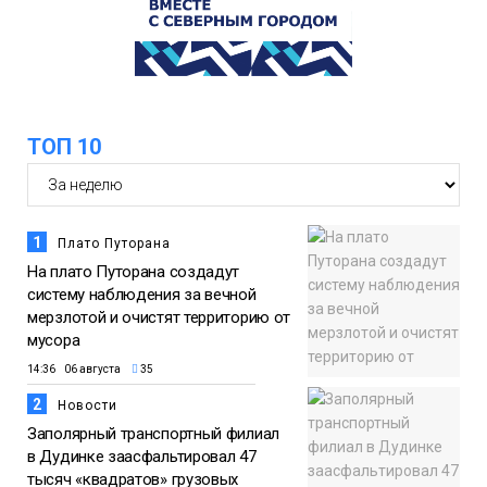
05 августа
Общество
ТОП 10
1
Плато Путорана
На плато Путорана создадут
систему наблюдения за вечной
мерзлотой и очистят территорию от
мусора
14:36 06 августа
35
2
Новости
Заполярный транспортный филиал
в Дудинке заасфальтировал 47
тысяч «квадратов» грузовых