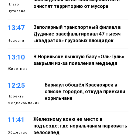
Плато
очистят территорию от мусора
Путорана
13:47
Заполярный транспортный филиал в
Дудинке заасфальтировал 47 тысяч
«квадратов» грузовых площадок
Новости
13:10
В Норильске лыжную базу «Оль-Гуль»
закрыли из-за появления медведя
Животные
12:25
Барнаул обошёл Красноярск в
списке городов, откуда приехали
Проекты
норильчане
Медиакомпании
11:41
Железному коню не место в
подъезде: где норильчанам парковать
велосипед
Общество