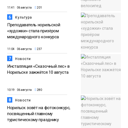
11:41 06 августа
201
6
Культура
Преподаватель норильской
«художки» стала призёром
международного конкурса
11:04 06 августа
237
7
Новости
Инсталляция «Сказочный лес» в
Норильске зажжётся 10 августа
10:19 06 августа
280
8
Новости
Норильск зовёт на фотоконкурс,
посвященный главному
туристическому празднику