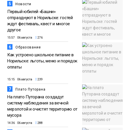
5
Новости
Первый юбилей «Башни»
отпразднуют в Норильске: гостей
ждут фестиваль, квест и многое
другое
15:57 06 августа
276
6
Образование
Как устроено школьное питание в
Норильске: льготы, меню и порядок
оплаты
15:15 06 августа
239
7
Плато Путорана
На плато Путорана создадут
систему наблюдения за вечной
мерзлотой и очистят территорию от
мусора
14:36 06 августа
288