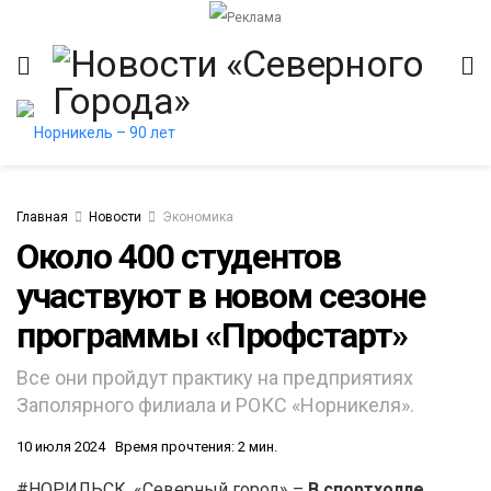
Главная
Новости
Экономика
Около 400 студентов
участвуют в новом сезоне
итет
программы «Профстарт»
Все они пройдут практику на предприятиях
Заполярного филиала и РОКС «Норникеля».
10 июля 2024
Время прочтения: 2 мин.
#НОРИЛЬСК. «Северный город» –
В спортхолле