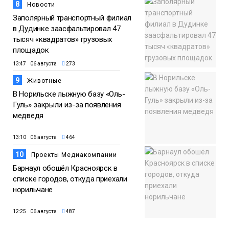
8
Новости
Заполярный транспортный филиал
в Дудинке заасфальтировал 47
тысяч «квадратов» грузовых
площадок
13:47 06 августа
273
9
Животные
В Норильске лыжную базу «Оль-
Гуль» закрыли из-за появления
медведя
13:10 06 августа
464
10
Проекты Медиакомпании
Барнаул обошёл Красноярск в
списке городов, откуда приехали
норильчане
12:25 06 августа
487