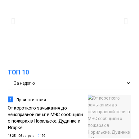
13:10
В Норильске лыжную базу «Оль-Гуль»
закрыли из-за появления медведя
Животные
12:25
Барнаул обошёл Красноярск в
списке городов, откуда приехали
Проекты
норильчане
Медиакомпании
ТОП 10
1
Происшествия
От короткого замыкания до
неисправной печи: в МЧС сообщили
о пожарах в Норильске, Дудинке и
Игарке
18:25 06 августа
197