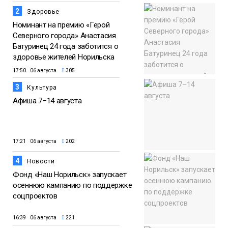
2
Здоровье
Номинант на премию «Герой
Северного города» Анастасия
Батуринец 24 года заботится о
здоровье жителей Норильска
17:50 06 августа
305
3
Культура
Афиша 7–14 августа
17:21 06 августа
202
4
Новости
Фонд «Наш Норильск» запускает
осеннюю кампанию по поддержке
соцпроектов
16:39 06 августа
221