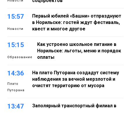
соцпроектов
Новости
15:57
Первый юбилей «Башни» отпразднуют
в Норильске: гостей ждут фестиваль,
квест и многое другое
Новости
15:15
Как устроено школьное питание в
Норильске: льготы, меню и порядок
оплаты
Образование
14:36
На плато Путорана создадут систему
наблюдения за вечной мерзлотой и
Плато
очистят территорию от мусора
Путорана
13:47
Заполярный транспортный филиал в
Дудинке заасфальтировал 47 тысяч
«квадратов» грузовых площадок
Новости