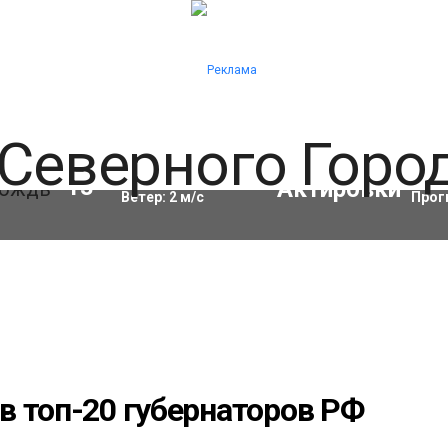
Влажность:
68
%
Акти
13
°C
Ветер:
2
м/с
Прог
в топ-20 губернаторов РФ