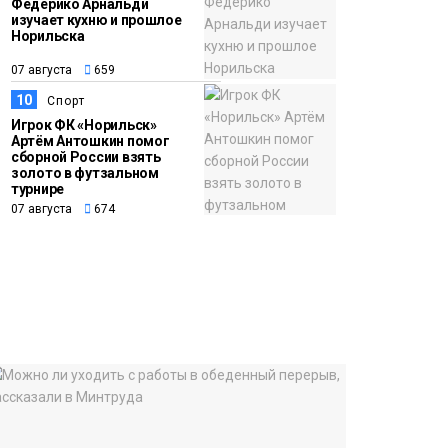
Федерико Арнальди
изучает кухню и прошлое
Норильска
07 августа
659
10
Спорт
Игрок ФК «Норильск»
Артём Антошкин помог
сборной России взять
золото в футзальном
турнире
07 августа
674