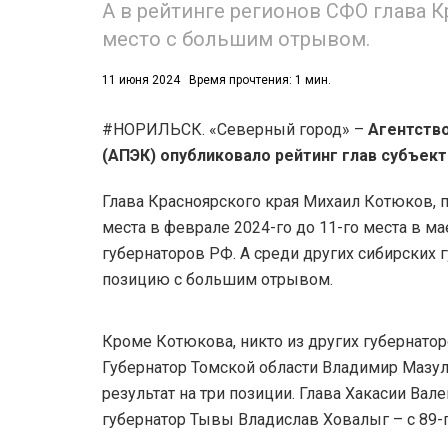
А в рейтинге регионов СФО глава К
место с большим отрывом.
11 июня 2024
Время прочтения: 1 мин.
#НОРИЛЬСК. «Северный город» –
Агентств
(АПЭК) опубликовало рейтинг глав субъект
53)
558)
Глава Красноярского края Михаил Котюков, п
места в феврале 2024-го до 11-го места в ма
губернаторов РФ. А среди других сибирски
позицию с большим отрывом.
Кроме Котюкова, никто из других губернато
Губернатор Томской области Владимир Мазу
результат на три позиции. Глава Хакасии Вале
губернатор Тывы Владислав Ховалыг – с 89-го