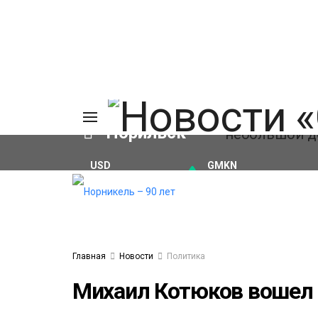
Норильск
USD
GMKN
₽82.17
(+0.93%)
₽124.64
(+0.52%)
ия
а
ы
а
ование
Главная
Новости
Политика
ов
Михаил Котюков вошел 