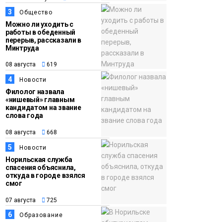
3
Общество
15:11
Игрок ФК «Норильск»
Можно ли уходить с
07 августа
Артём Антошкин
работы в обеденный
помог сборной России
перерыв, рассказали в
Минтруда
взять золото в
08 августа
619
футзальном турнире
Спорт
4
Новости
Филолог назвала
«нишевый» главным
кандидатом на звание
слова года
08 августа
668
5
Новости
Норильская служба
спасения объяснила,
откуда в городе взялся
смог
07 августа
725
6
Образование