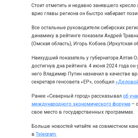
Стоит отметить и недавно занявшего кресло
врио главы региона он быстро набирает позиц
Все остальные руководители сибирских регио
динамику в рейтинге показали Андрей Травни
(Омская область), Игорь Кобзев (Иркутская о
Наихудший показатель у губернатора Алтая Ол
достигнув дна рейтинга. 4 июня 2024 года о
него Владимир Путин назначил в качестве вр
секретаря генсовета «ЕР», сообщил
«Деловой
Ранее «Северный город» рассказывал
об уч
международного экономического форума
– о
свое место в государственных программах.
Больше новостей читайте на совместном кан
в
Telegram.