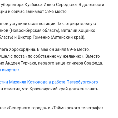
 губернатора Кузбасса Илью Середюка. В должности
ии и сейчас занимает 58-е место.
нов уступили свои позиции. Так, отрицательную
ков (Новосибирская область), Виталий Хоценко
бласть) и Виктор Томенко (Алтайский край).
ега Хорохордина. В мае он занял 89-е место,
н ушел с поста «по собственному желанию». Вместо
ио Андрея Турчака, первого вице-спикера Совфеда,
 квартал»
.
астии Михаила Котюкова в работе Петербургского
н отметил, что Красноярский край должен занять
але «Северного города» и «Таймырского телеграфа»