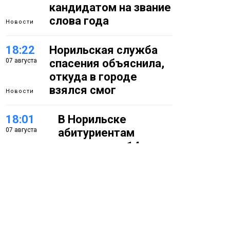
кандидатом на звание
слова года
Новости
18:22
Норильская служба
07 августа
спасения объяснила,
откуда в городе
взялся смог
Новости
18:01
В Норильске
07 августа
абитуриентам
предлагают 14
специальностей с
перспективой
работы в
«Норникеле»
Образование
17:25
Норильские