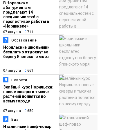
В Норильске
абитуриентам
предлагают 14
специальностей с
перспективой работы в
«Норникеле»
07 августа
711
7
Образование
Норильские школьники
бесплатно отдохнут на
берегу Японского моря
07 августа
661
8
Новости
Зелёный курс Норильска:
новые скверы и тысячи
растений появятся по
всему городу
07 августа
650
9
Еда
Итальянский шеф-повар