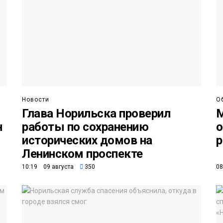
Новости
О
Глава Норильска проверил
М
н
работы по сохранению
о
исторических домов на
р
Ленинском проспекте
10:19 09 августа
350
08