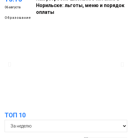
Норильске: льготы, меню и порядок
06 августа
оплаты
Образование
14:36
На плато Путорана создадут систему
наблюдения за вечной мерзлотой и
06 августа
очистят территорию от мусора
Плато
Путорана
13:47
Заполярный транспортный филиал в
Дудинке заасфальтировал 47 тысяч
06 августа
«квадратов» грузовых площадок
Новости
13:10
В Норильске лыжную базу «Оль-Гуль»
ТОП 10
закрыли из-за появления медведя
06 августа
Животные