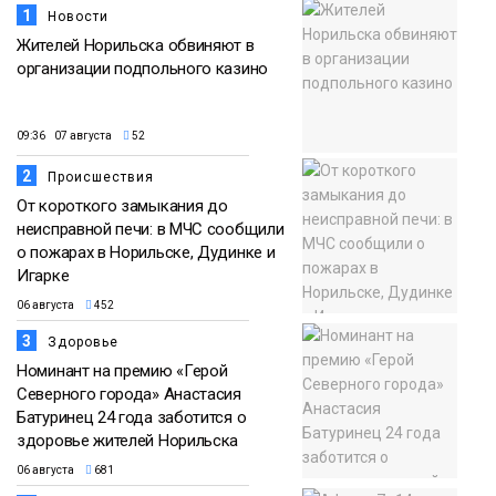
1
Новости
Жителей Норильска обвиняют в
организации подпольного казино
09:36 07 августа
52
2
Происшествия
От короткого замыкания до
неисправной печи: в МЧС сообщили
о пожарах в Норильске, Дудинке и
Игарке
06 августа
452
3
Здоровье
Номинант на премию «Герой
Северного города» Анастасия
Батуринец 24 года заботится о
здоровье жителей Норильска
06 августа
681