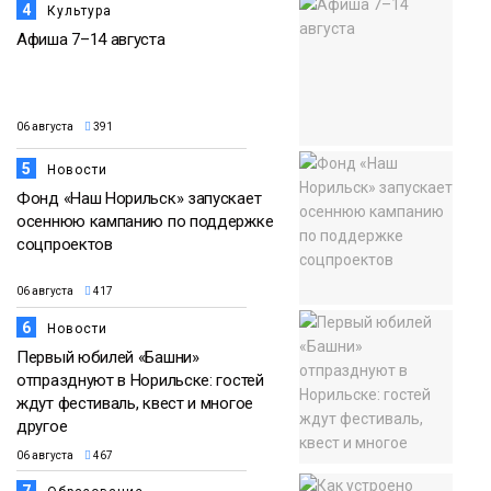
4
Культура
Афиша 7–14 августа
06 августа
391
5
Новости
Фонд «Наш Норильск» запускает
осеннюю кампанию по поддержке
соцпроектов
06 августа
417
6
Новости
Первый юбилей «Башни»
отпразднуют в Норильске: гостей
ждут фестиваль, квест и многое
другое
06 августа
467