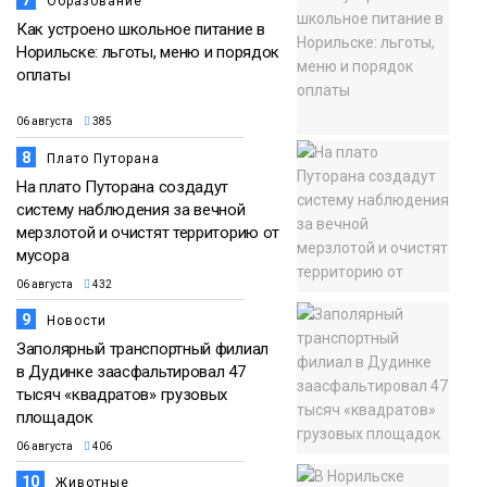
7
Образование
Как устроено школьное питание в
Норильске: льготы, меню и порядок
оплаты
06 августа
385
8
Плато Путорана
На плато Путорана создадут
систему наблюдения за вечной
мерзлотой и очистят территорию от
мусора
06 августа
432
9
Новости
Заполярный транспортный филиал
в Дудинке заасфальтировал 47
тысяч «квадратов» грузовых
площадок
06 августа
406
10
Животные