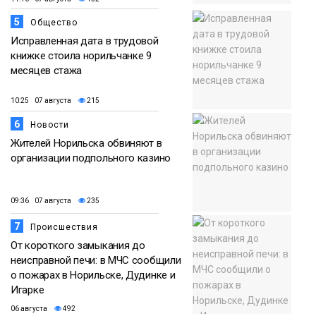
5
Общество
Исправленная дата в трудовой
книжке стоила норильчанке 9
месяцев стажа
10:25 07 августа
215
6
Новости
Жителей Норильска обвиняют в
организации подпольного казино
09:36 07 августа
235
7
Происшествия
От короткого замыкания до
неисправной печи: в МЧС сообщили
о пожарах в Норильске, Дудинке и
Игарке
06 августа
492