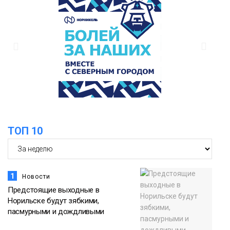
17:21
Афиша 7–14 августа
06 августа
Культура
16:39
Фонд «Наш Норильск» запускает
осеннюю кампанию по поддержке
06 августа
соцпроектов
Новости
ТОП 10
1
Новости
Предстоящие выходные в
Норильске будут зябкими,
пасмурными и дождливыми