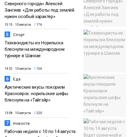
Северного города» Алексей
Зангиев: «Для работы под землёй
нужен особый характер»
15:15 10 августа
176
5
Спорт
Тхэквондисты из Норильска
блеснули на международном
турнире в Шанхае
14:32 10 августа
156
6
Еда
Арктические вкусы покорили
Красноярск: норильские шефы
блеснули на «Тайгэйр»
13:58 10 августа
220
7
Новости
Рабочая неделя с 10 по 14 августа