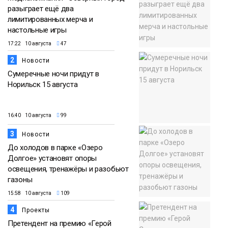
разыграет ещё два
лимитированных мерча и
настольные игры
17:22 10 августа
47
2
Новости
Сумеречные ночи придут в
Норильск 15 августа
16:40 10 августа
99
3
Новости
До холодов в парке «Озеро
Долгое» установят опоры
освещения, тренажёры и разобьют
газоны
15:58 10 августа
109
4
Проекты
Претендент на премию «Герой