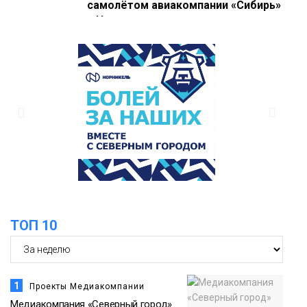
самолётом авиакомпании «Сибирь»
в Норильске
Происшествия
11:47
Правила перевозки групп детей
ужесточат с 1 сентября
Общество
11:04
Эксперт рассказал о пользе самой
большой и сочной ягоды
Еда
ТОП 10
1
Проекты Медиакомпании
Медиакомпания «Северный город»