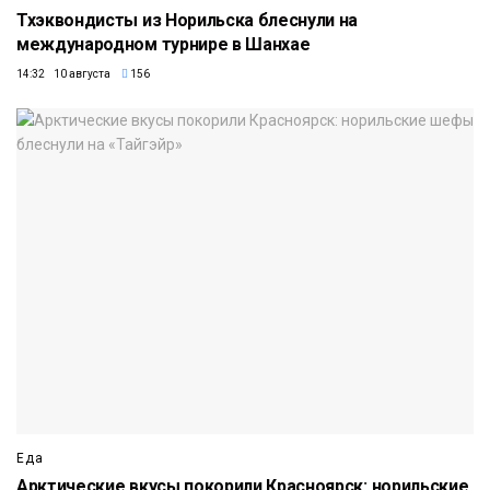
Тхэквондисты из Норильска блеснули на
международном турнире в Шанхае
14:32 10 августа
156
Еда
Арктические вкусы покорили Красноярск: норильские