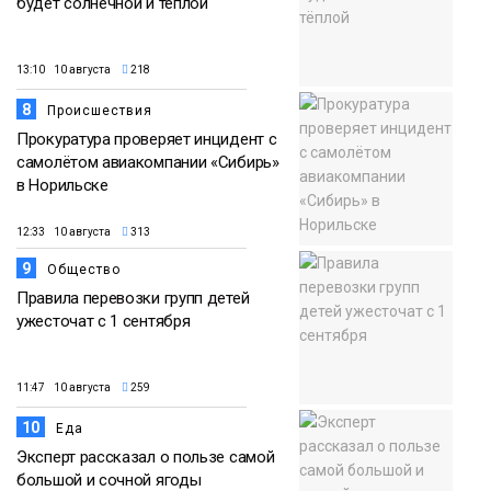
будет солнечной и тёплой
13:10 10 августа
218
8
Происшествия
Прокуратура проверяет инцидент с
самолётом авиакомпании «Сибирь»
в Норильске
12:33 10 августа
313
9
Общество
Правила перевозки групп детей
ужесточат с 1 сентября
11:47 10 августа
259
10
Еда
Эксперт рассказал о пользе самой
большой и сочной ягоды