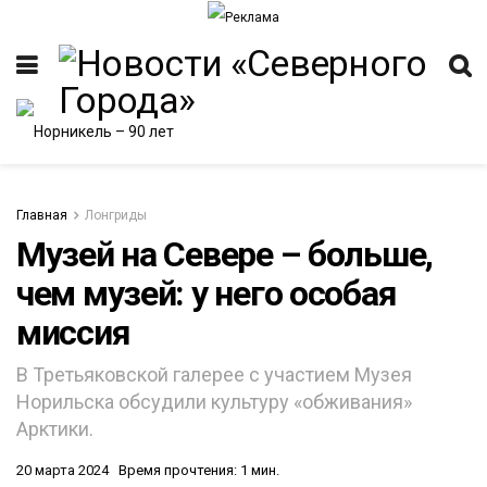
Главная
Лонгриды
Музей на Севере – больше,
чем музей: у него особая
ИТЕТ
миссия
В Третьяковской галерее с участием Музея
Норильска обсудили культуру «обживания»
Арктики.
20 марта 2024
Время прочтения: 1 мин.