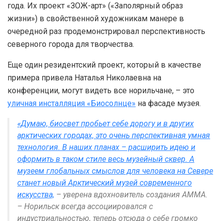
года. Их проект «ЗОЖ-арт» («Заполярный образ
жизни») в свойственной художникам манере в
очередной раз продемонстрировал перспективность
северного города для творчества.
Еще один резидентский проект, который в качестве
примера привела Наталья Николаевна на
конференции, могут видеть все норильчане, – это
уличная инсталляция «Биосолнце»
на фасаде музея.
«Думаю, биосвет пробьет себе дорогу и в других
арктических городах, это очень перспективная умная
технология. В наших планах – расширить идею и
оформить в таком стиле весь музейный сквер. А
музеем глобальных смыслов для человека на Севере
станет новый Арктический музей современного
искусства,
– уверена вдохновитель создания АММА.
– Норильск всегда ассоциировался с
индустриальностью, теперь отсюда о себе громко