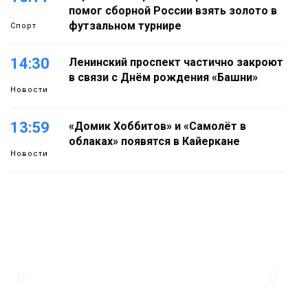
помог сборной России взять золото в
футзальном турнире
Спорт
14:30
Ленинский проспект частично закроют
в связи с Днём рождения «Башни»
Новости
13:59
«Домик Хоббитов» и «Самолёт в
облаках» появятся в Кайеркане
Новости
13:08
Предстоящие выходные в Норильске
будут зябкими, пасмурными и
дождливыми
Новости
12:32
Как в Норильске помогают женщинам
из исправительного центра
адаптироваться к жизни
Общество