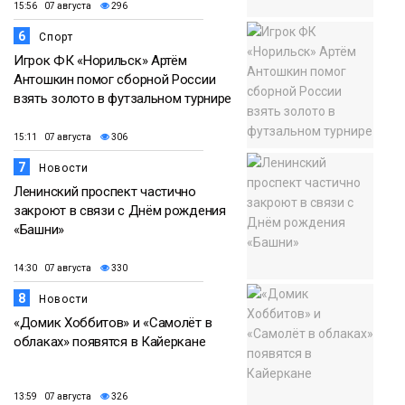
15:56 07 августа
296
6
Спорт
Игрок ФК «Норильск» Артём
Антошкин помог сборной России
взять золото в футзальном турнире
15:11 07 августа
306
7
Новости
Ленинский проспект частично
закроют в связи с Днём рождения
«Башни»
14:30 07 августа
330
8
Новости
«Домик Хоббитов» и «Самолёт в
облаках» появятся в Кайеркане
13:59 07 августа
326