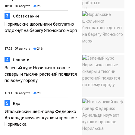
18:01 07 августа
253
3
Образование
Норильские школьники бесплатно
отдохнут на берегу Японского моря
17:25 07 августа
246
4
Новости
Зелёный курс Норильска: новые
скверы и тысячи растений появятся
по всему городу
16:41 07 августа
235
5
Еда
Итальянский шеф-повар Федерико
Арнальди изучает кухню и прошлое
Норильска