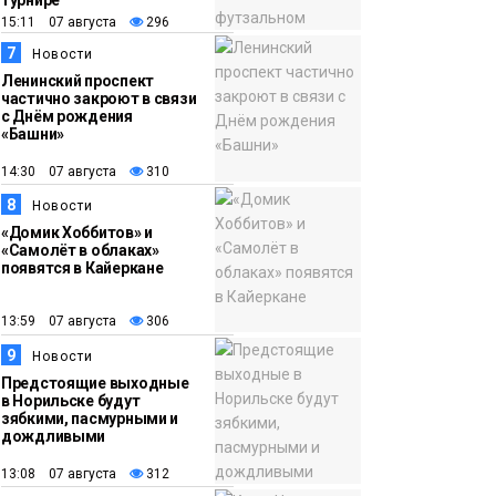
турнире
15:11 07 августа
296
7
Новости
Ленинский проспект
частично закроют в связи
с Днём рождения
«Башни»
14:30 07 августа
310
8
Новости
«Домик Хоббитов» и
«Самолёт в облаках»
появятся в Кайеркане
13:59 07 августа
306
9
Новости
Предстоящие выходные
в Норильске будут
зябкими, пасмурными и
дождливыми
13:08 07 августа
312