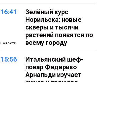
16:41
Зелёный курс
Норильска: новые
скверы и тысячи
растений появятся по
всему городу
Новости
15:56
Итальянский шеф-
повар Федерико
Арнальди изучает
кухню и прошлое
Норильска
Еда
15:11
Игрок ФК «Норильск»
Артём Антошкин
помог сборной России
взять золото в