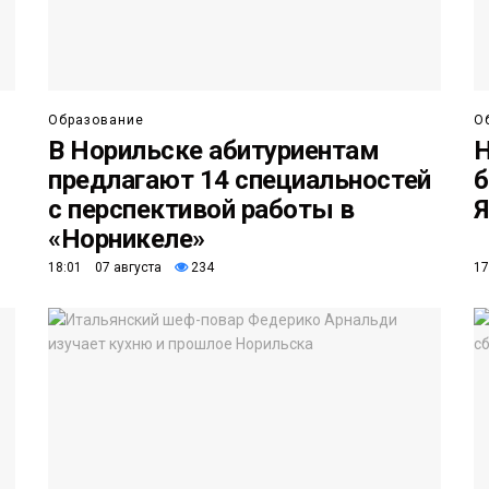
Образование
О
В Норильске абитуриентам
Н
предлагают 14 специальностей
б
с перспективой работы в
Я
«Норникеле»
18:01 07 августа
234
17