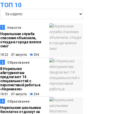
ТОП 10
футзальном турнире
Спорт
14:30
Ленинский проспект
частично закроют в
1
Новости
связи с Днём
Норильская служба
спасения объяснила,
рождения «Башни»
Новости
откуда в городе взялся
смог
13:59
«Домик Хоббитов» и
18:22 07 августа
204
«Самолёт в облаках»
2
Образование
появятся в Кайеркане
Новости
В Норильске
абитуриентам
предлагают 14
13:08
Предстоящие
специальностей с
перспективой работы в
выходные в
«Норникеле»
Норильске будут
18:01 07 августа
234
зябкими, пасмурными
3
Образование
и дождливыми
Норильские школьники
Новости
бесплатно отдохнут на