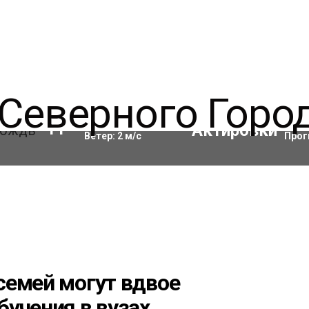
Влажность:
97
%
Акти
11
°C
Ветер:
2
м/с
Прог
семей могут вдвое
учения в вузах