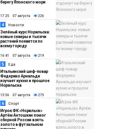
берегу Японского моря
12:32
Как в Норильске
помогают женщинам
17:25 07 августа
226
из исправительного
4
Новости
центра
Зелёный курс Норильска:
новые скверы и тысячи
адаптироваться к
растений появятся по
жизни
всему городу
Общество
16:41 07 августа
219
5
Еда
Итальянский шеф-повар
Федерико Арнальди
изучает кухню и прошлое
Норильска
15:56 07 августа
275
6
Спорт
Игрок ФК «Норильск»
Артём Антошкин помог
сборной России взять
золото в футзальном