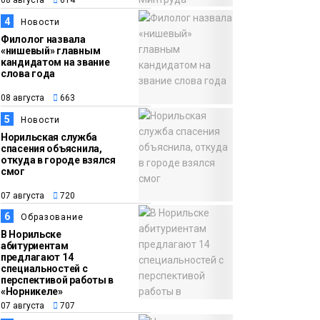
08 августа
614
15:11
Игрок ФК «Норильск»
4
Новости
07 августа
Артём Антошкин
Филолог назвала
«нишевый» главным
помог сборной России
кандидатом на звание
слова года
взять золото в
футзальном турнире
08 августа
663
Спорт
5
Новости
Норильская служба
спасения объяснила,
откуда в городе взялся
смог
07 августа
720
6
Образование
В Норильске
абитуриентам
предлагают 14
специальностей с
перспективой работы в
«Норникеле»
07 августа
707