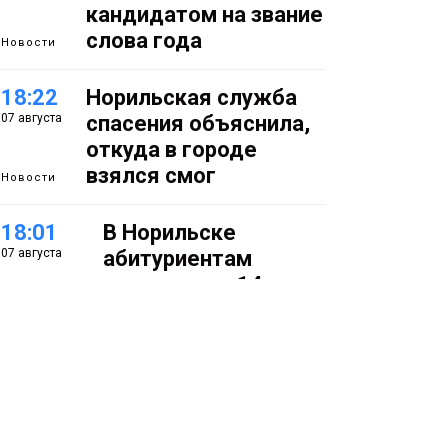
кандидатом на звание
слова года
Новости
18:22
Норильская служба
07 августа
спасения объяснила,
откуда в городе
взялся смог
Новости
18:01
В Норильске
07 августа
абитуриентам
предлагают 14
специальностей с
перспективой
работы в
«Норникеле»
Образование
17:25
Норильские