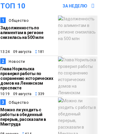
ТОП 10
07 августа
школьники
ЗА НЕДЕЛЮ
бесплатно отдохнут
1
Общество
на берегу Японского
Задолженность по
моря
Образование
алиментам в регионе
снизилась на 500 млн
16:41
Зелёный курс
13:24 09 августа
181
07 августа
Норильска: новые
2
скверы и тысячи
Новости
Глава Норильска
растений появятся по
проверил работы по
всему городу
сохранению исторических
Новости
домов на Ленинском
проспекте
10:19 09 августа
339
15:56
Итальянский шеф-
07 августа
повар Федерико
3
Общество
Можно ли уходить с
Арнальди изучает
работы в обеденный
кухню и прошлое
перерыв, рассказали в
Минтруда
Норильска
Еда