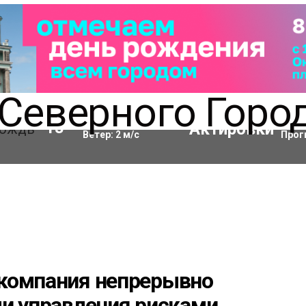
Влажность:
68
%
Акти
13
°C
Ветер:
2
м/с
Прог
компания непрерывно
ми управления рисками