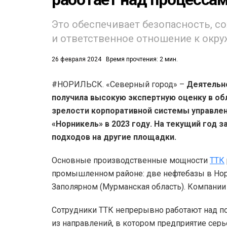
53)
Это обеспечивает безопасность, с
и ответственное отношение к окр
558)
26 февраля 2024
Время прочтения: 2 мин.
#НОРИЛЬСК. «Северный город» –
Деятельн
получила высокую экспертную оценку в об
зрелости корпоративной системы управлен
«Норникель» в 2023 году. На текущий год
подходов на другие площадки.
Основные производственные мощности
ТТК
промышленном районе: две нефтебазы в Нори
Заполярном (Мурманская область). Компании
Сотрудники ТТК непрерывно работают над п
из направлений, в котором предприятие серье