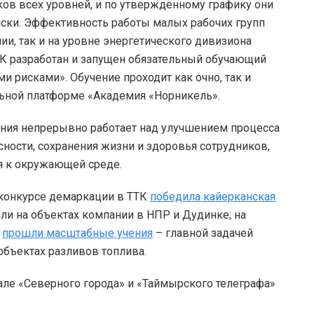
ков всех уровней, и по утвержденному графику они
ски. Эффективность работы малых рабочих групп
и, так и на уровне энергетического дивизиона
ТК разработан и запущен обязательный обучающий
 рисками». Обучение проходит как очно, так и
льной платформе «Академия «Норникель».
ания непрерывно работает над улучшением процесса
ности, сохранения жизни и здоровья сотрудников,
я к окружающей среде.
 конкурсе демаркации в ТТК
победила кайерканская
и на объектах компании в НПР и Дудинке; на
и
прошли масштабные учения
– главной задачей
объектах разливов топлива.
але «Северного города» и «Таймырского телеграфа»