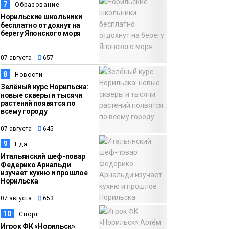
7
Образование
Норильские школьники
бесплатно отдохнут на
берегу Японского моря
07 августа
657
8
Новости
Зелёный курс Норильска:
новые скверы и тысячи
растений появятся по
всему городу
07 августа
645
9
Еда
Итальянский шеф-повар
Федерико Арнальди
изучает кухню и прошлое
Норильска
07 августа
653
10
Спорт
Игрок ФК «Норильск»